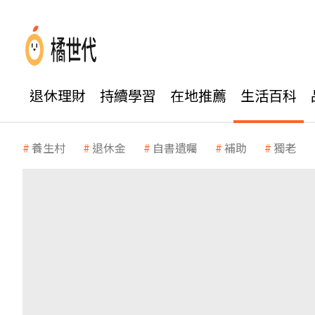
退休理財
持續學習
在地推薦
生活百科
養生村
退休金
自書遺囑
補助
獨老