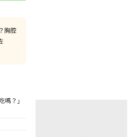
？胸腔
佐
吃嗎？」