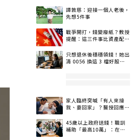
譚敦慈：迎接一個人老後，
先想5件事
戰爭開打，錢變廢紙？教授
提醒：這三件事比資產配置
更重要！
只想退休後穩穩領錢！她出
清 0056 換這 3 檔好股：
股價高點照樣買
家人臨終突喊「有人來接
我、要回家」？醫授回應方
式快學：避免抱憾終生
45歲以上政府送錢！職訓
補助「最高10萬」：在
職、待業都能申請