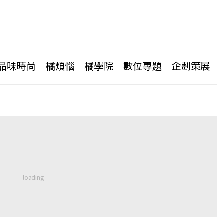
品味時尚
橘煩惱
橘學院
數位專題
企劃策展