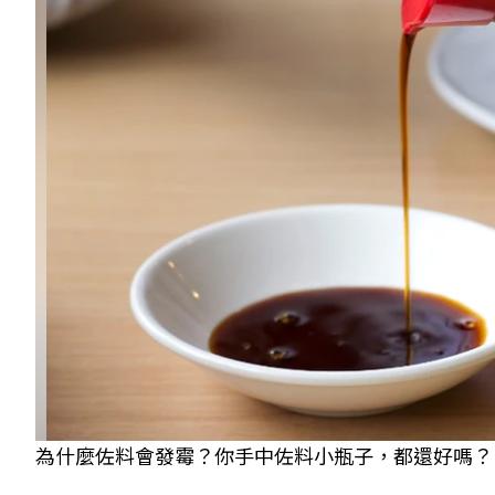
為什麼佐料會發霉？你手中佐料小瓶子，都還好嗎？ 示