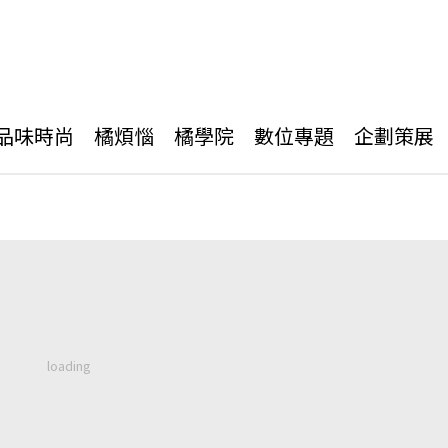
品味時尚
橘煩惱
橘學院
數位專題
企劃策展