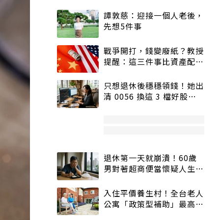
譚敦慈：迎接一個人老後，
先想5件事
戰爭開打，錢變廢紙？教授
提醒：這三件事比資產配置
更重要！
只想退休後穩穩領錢！她出
清 0056 換這 3 檔好股：
股價高點照樣買
退休第一天就崩潰！60歲
男對著超商便當懷疑人生
「一切好安靜」
入住平價養生村！全台老人
公寓「政策型補助」最高打
5折