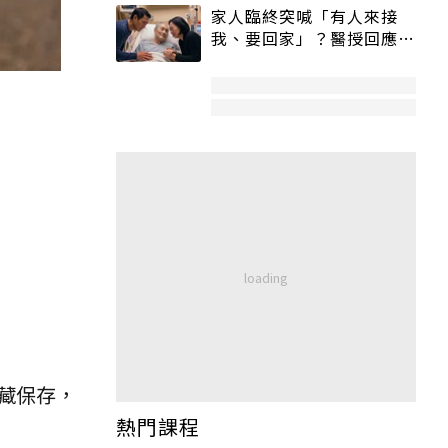
家人臨終突喊「有人來接
我、要回家」？醫授回應方
式快學：避免抱憾終生
藏保存，
熱門課程