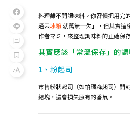
料理離不開調味料。你習慣把用完
通丟
冰箱
就萬無一失」，但其實這
作者マミ，來整理調味料的正確保
其實應該「常溫保存」的調
1、粉起司
市售粉狀起司（如帕瑪森起司）開
結塊，還會損失原有的香氣。