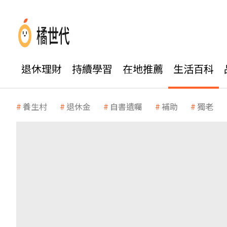
退休理財
持續學習
在地推薦
生活百科
養生村
退休金
自書遺囑
補助
獨老