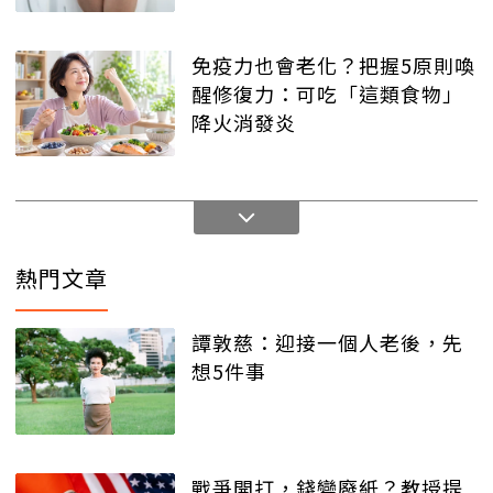
免疫力也會老化？把握5原則喚
醒修復力：可吃「這類食物」
降火消發炎
熱門文章
譚敦慈：迎接一個人老後，先
想5件事
戰爭開打，錢變廢紙？教授提