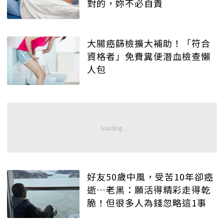
對的，妳不必自責
大腸癌篩檢擴大補助！「符合
資格者」免費糞便潛血檢查懶
人包
好友50歲中風，受苦10年卻癌
逝…老黑：願活得精彩走得乾
脆！但很多人為錢忽略這1事