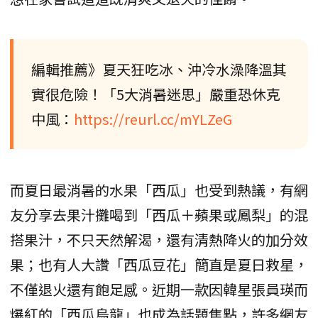
編輯推薦》夏天狂吃冰、沖冷水澡降溫其
實很危險！「5大消暑迷思」嚴重恐休克
中風：
https://reurl.cc/mYLZeG
而夏日最消暑的水果「西瓜」也受到熱議，有網
友分享去果汁攤喝到「西瓜＋蘋果或鳳梨」的混
搭果汁，不只天然解渴，還有清熱降火的加分效
果；也有人大讚「西瓜豆花」簡直是夏日救星，
不僅退火還有飽足感。近期一款因韓星張員瑛而
爆紅的「西瓜烏龍」也成為話題焦點，許多網友