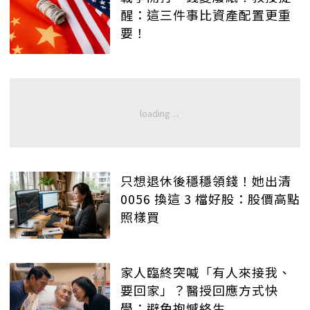
醒：這三件事比資產配置更重
要！
只想退休後穩穩領錢！她出清
0056 換這 3 檔好股：股價高點
照樣買
家人臨終突喊「有人來接我、
要回家」？醫授回應方式快
學：避免抱憾終生