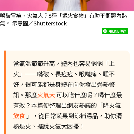
嘴破冒痘、火氣大？8種「退火食物」有助平衡體內熱
氣。 示意圖／Shutterstock
用LINE傳送
當氣溫節節升高，體內也容易悄悄「上
火」──嘴破、長痘痘、喉嚨痛、睡不
好，很可能都是身體在向你發出過熱警
訊。那麼
火氣大
可以吃什麼呢？喝什麼最
有效？本篇便整理出網友熱議的「降火氣
飲食
」，從日常蔬果到涼補湯品，助你清
熱退火、擺脫火氣大困擾！