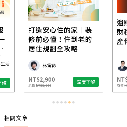
遺
報
打造安心住的家｜裝
財
一
修前必懂！住到老的
產
一
居住規劃全攻略
先
毒生活
林黛羚
NT$2,900
NT$
深度了解
了解
原價
NT$5,600
原價
N
相關文章