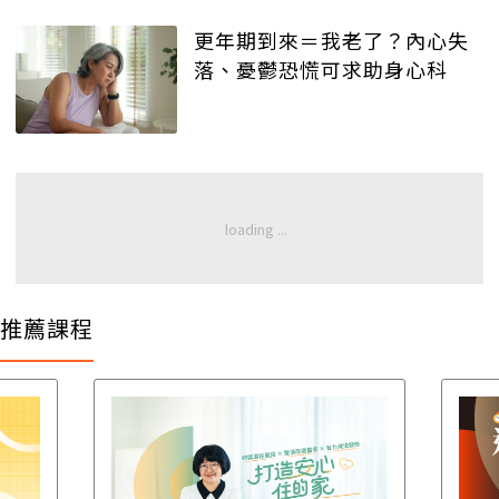
更年期到來＝我老了？內心失
落、憂鬱恐慌可求助身心科
推薦課程