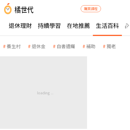
購買課程
退休理財
持續學習
在地推薦
生活百科
養生村
退休金
自書遺囑
補助
獨老