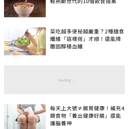
輕熟齡世代的10個飲食提案
菜吃越多便秘越嚴重？2種膳食
纖維「這樣搭」才順！還能降
膽固醇穩血糖
每天上大號≠腸胃健康！補充4
類食物「養出健康好腸」還能
護腦養神