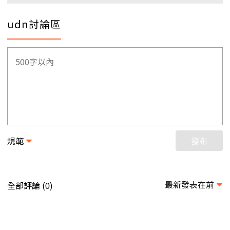
udn討論區
規範
發布
最新發表在前
全部評論 (
)
0