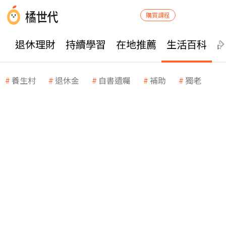
購買課程
退休理財
持續學習
在地推薦
生活百科
養生村
退休金
自書遺囑
補助
獨老