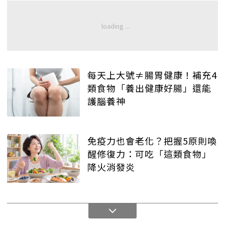
每天上大號≠腸胃健康！補充4
類食物「養出健康好腸」還能
護腦養神
免疫力也會老化？把握5原則喚
醒修復力：可吃「這類食物」
降火消發炎