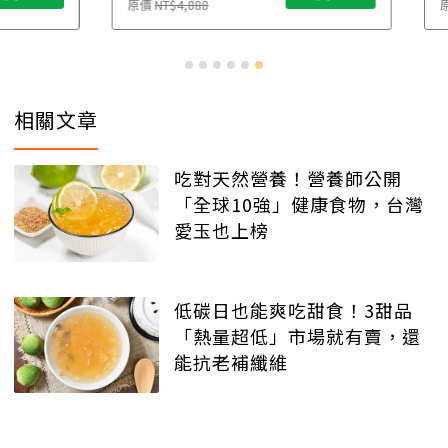
原價
NT$4,888
原價
N
相關文章
吃對天然營養！營養師公開
「全球10強」健康食物，台灣
愛玉也上榜
低碳日也能爽吃甜食！3甜品
「熱量超低」市場就有賣，還
能抗老補纖維