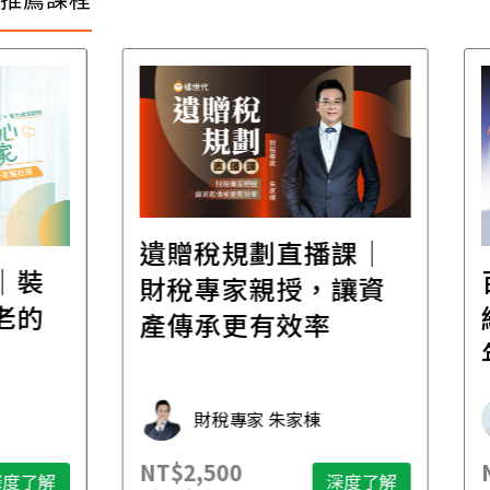
遺贈稅規劃直播課│
裝
百
財稅專家親授，讓資
的
經
產傳承更有效率
年
財稅專家 朱家棟
NT$2,500
NT$
了解
深度了解