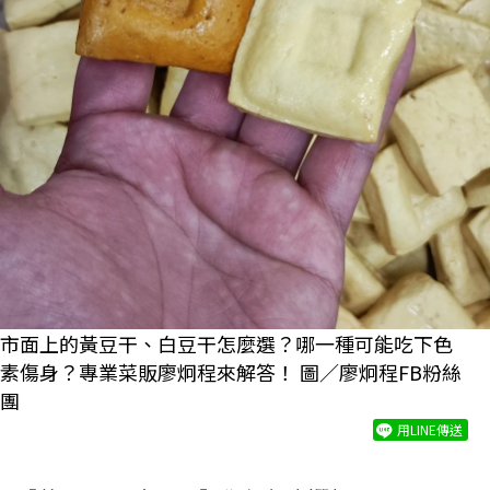
市面上的黃豆干、白豆干怎麼選？哪一種可能吃下色
素傷身？專業菜販廖炯程來解答！ 圖／廖炯程FB粉絲
團
用LINE傳送