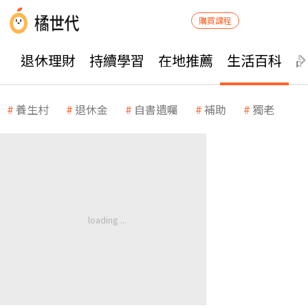
購買課程
退休理財
持續學習
在地推薦
生活百科
養生村
退休金
自書遺囑
補助
獨老