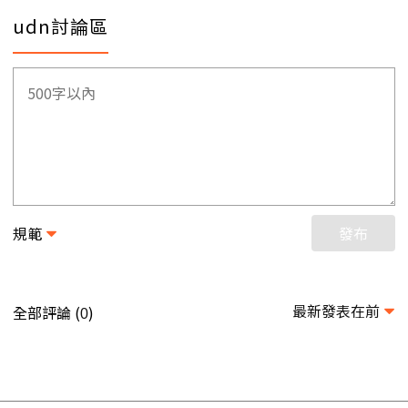
udn討論區
規範
發布
最新發表在前
全部評論 (
)
0