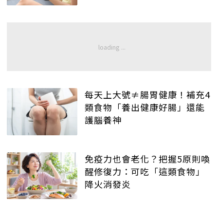
每天上大號≠腸胃健康！補充4
類食物「養出健康好腸」還能
護腦養神
免疫力也會老化？把握5原則喚
醒修復力：可吃「這類食物」
降火消發炎