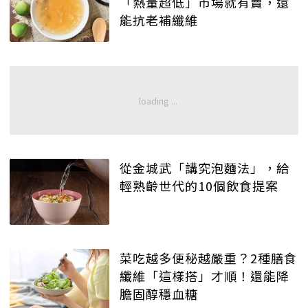
「熱量超低」市場就有賣，還
能抗老補纖維
從金城武「講究泡麵法」，給
輕熟齡世代的10個飲食提案
菜吃越多便秘越嚴重？2種膳食
纖維「這樣搭」才順！還能降
膽固醇穩血糖