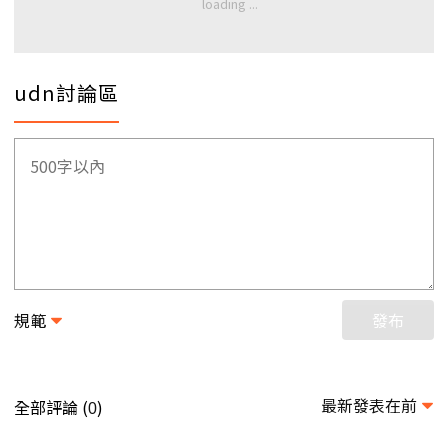
udn討論區
規範
發布
最新發表在前
全部評論 (
)
0