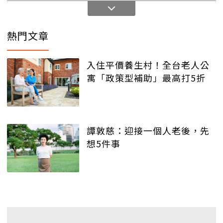
熱門文章
入住平價養生村！全台老人公
寓「政策型補助」最高打5折
譚敦慈：迎接一個人老後，先
想5件事