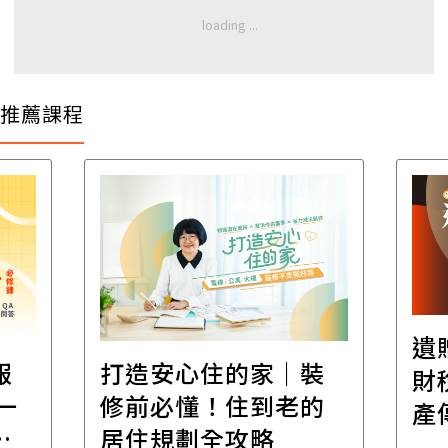
推薦課程
遺
報
打造安心住的家｜裝
財
一
修前必懂！住到老的
產
一
居住規劃全攻略