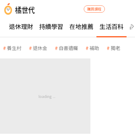
購買課程
退休理財
持續學習
在地推薦
生活百科
養生村
退休金
自書遺囑
補助
獨老