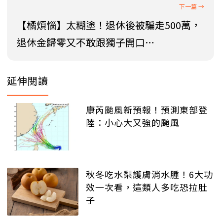
【橘煩惱】太糊塗！退休後被騙走500萬，
退休金歸零又不敢跟獨子開口…
延伸閱讀
康芮颱風新預報！預測東部登
陸：小心大又強的颱風
秋冬吃水梨護膚消水腫！6大功
效一次看，這類人多吃恐拉肚
子