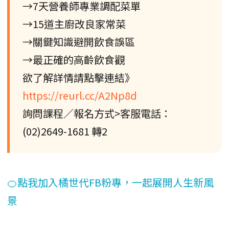
→7天營養師專業調配菜單
→15道主廚改良家常菜
→關鍵知識避開飲食誤區
→最正確的高齡飲食觀
欲了解詳情請點擊連結》
https://reurl.cc/A2Np8d
詢問課程／報名方式>客服電話：
(02)2649-1681 轉2
🍊點我加入橘世代FB粉專，一起展開人生新風
景