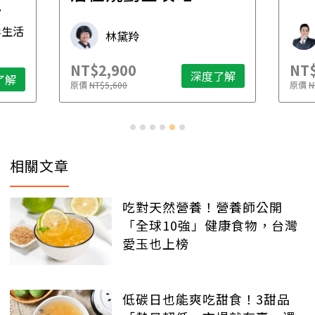
先
毒生活
林黛羚
NT$2,900
NT$
深度了解
了解
原價
NT$5,600
原價
N
相關文章
吃對天然營養！營養師公開
「全球10強」健康食物，台灣
愛玉也上榜
低碳日也能爽吃甜食！3甜品