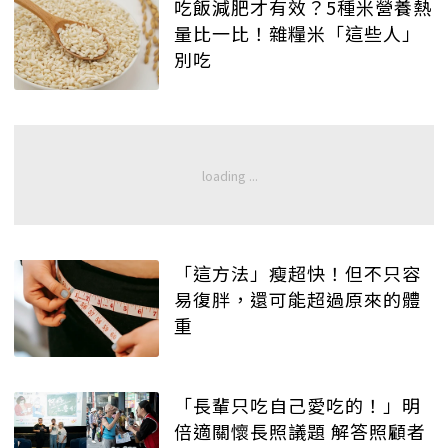
吃飯減肥才有效？5種米營養熱
量比一比！雜糧米「這些人」
別吃
「這方法」瘦超快！但不只容
易復胖，還可能超過原來的體
重
「長輩只吃自己愛吃的！」明
倍適關懷長照議題 解答照顧者