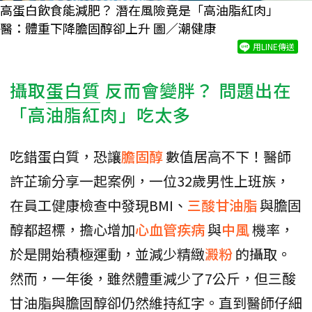
高蛋白飲食能減肥？ 潛在風險竟是「高油脂紅肉」
醫：體重下降膽固醇卻上升 圖／潮健康
用LINE傳送
攝取
蛋白質
反而會變胖？ 問題出在
「高油脂紅肉」吃太多
吃錯蛋白質，恐讓
膽固醇
數值居高不下！醫師
許芷瑜分享一起案例，一位32歲男性上班族，
在員工健康檢查中發現BMI、
三酸甘油脂
與膽固
醇都超標，擔心增加
心血管疾病
與
中風
機率，
於是開始積極運動，並減少精緻
澱粉
的攝取。
然而，一年後，雖然體重減少了7公斤，但三酸
甘油脂與膽固醇卻仍然維持紅字。直到醫師仔細