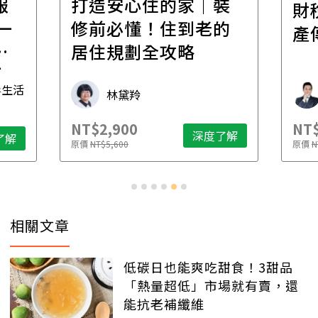
報
打造安心住的家｜裝
財
一
修前必懂！住到老的
產
一
居住規劃全攻略
先
毒生活
林黛羚
NT$2,900
NT$
深度了解
了解
原價
NT$5,600
原價
N
相關文章
低碳日也能爽吃甜食！3甜品
「熱量超低」市場就有賣，還
能抗老補纖維