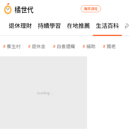
購買課程
退休理財
持續學習
在地推薦
生活百科
養生村
退休金
自書遺囑
補助
獨老