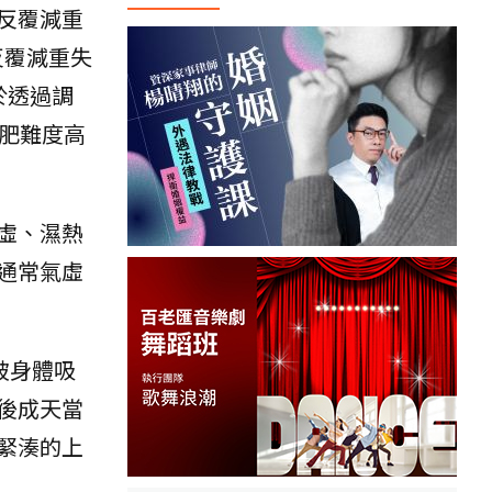
反覆減重
反覆減重失
於透過調
肥難度高
虛、濕熱
通常氣虛
被身體吸
後成天當
緊湊的上