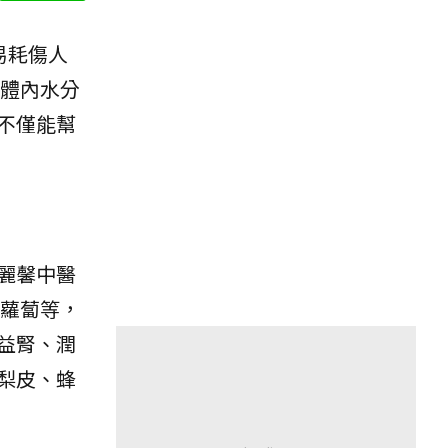
易耗傷人
體內水分
不僅能幫
麗馨中醫
蘿蔔等，
益腎、潤
梨皮、蜂