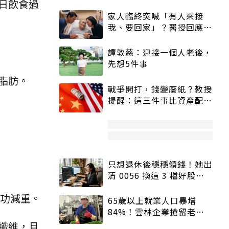
日飲食過
家人臨終突喊「有人來接
我、要回家」？醫授回應方
式快學：避免抱憾終生
譚敦慈：迎接一個人老後，
先想5件事
脂肪。
戰爭開打，錢變廢紙？教授
提醒：這三件事比資產配置
更重要！
只想退休後穩穩領錢！她出
清 0056 換這 3 檔好股：
股價高點照樣買
功減重。
65歲以上就業人口暴增
84%！雲林企業搶留老員
工：穩定性高、經驗豐富
纖維，且