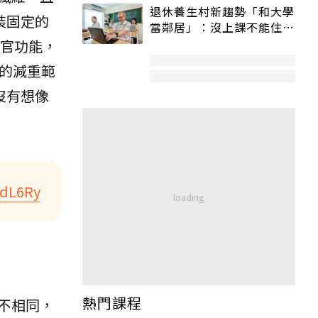
退休養生村新趨勢「和大學
裝固定的
當鄰居」：沒上課不能住、
宿舍變養老房
官功能，
的減重範
沒有想像
/5dL6Ry
熱門課程
不相同，