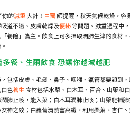
了你的
減重
大計！
中醫
師提醒，秋天氣候乾燥，容
呼吸道不適、皮膚乾燥及
便秘
等問題。減重過程中，
以「養陰」為主。飲食上可多攝取潤肺生津的食材，
衡。
量多餐、
生酮飲食
恐讓你越減越肥
肺，包括皮膚、毛髮、鼻子、咽喉、氣管都要顧到。
見白色
養生
食材包括水梨、白木耳、百合、山藥和白
津潤肺止咳，能入菜；白木耳潤肺止咳；山藥能補肺
心安神之效；白蘿蔔清熱富高纖。利用桑葉、杏仁、