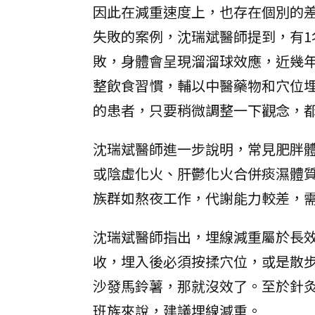
因此在減重速度上，也存在個別的
失敗的案例，沈瑞斌醫師提到，有1名
敗，身體會呈現溜溜球效應，近幾
整飲食習慣，輔以中醫藥物和穴位埋
的患者，只要稍微調整一下觀念，
沈瑞斌醫師進一步說明，常見肥胖
或陰虛化火、肝鬱化火合併痰濕體
族群如熬夜工作，代謝能力較差，
沈瑞斌醫師指出，埋線減重屬於長效
收，埋入後必須按揉穴位，或是散
沙發馬鈴薯，那就沒效了。至於針
班族來說，建議埋線減重。