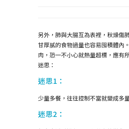
另外，肺與大腸互為表裡，秋燥傷
甘厚腻的食物過量也容易囤積體內
肉，恐一不小心就熱量超標，應有
迷思：
迷思1：
少量多餐，往往控制不當就變成多
迷思2：