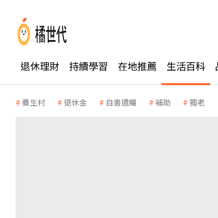
退休理財
持續學習
在地推薦
生活百科
養生村
退休金
自書遺囑
補助
獨老