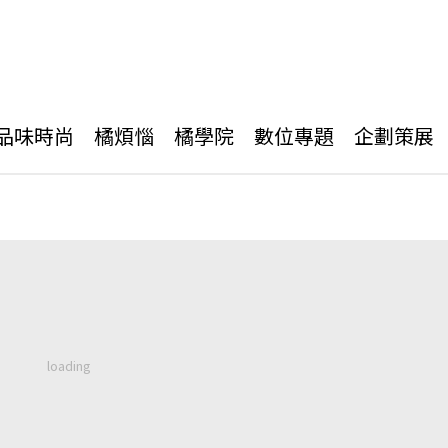
品味時尚
橘煩惱
橘學院
數位專題
企劃策展