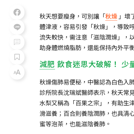
秋天想要瘦身，可別讓「
秋燥
」壞
體津液，容易引發「秋燥」，導致
流失較快，需注意「滋陰潤燥」，
助身體燃燒脂肪，還能保持內外平
減肥
飲食迷思大破解！ 少
秋燥傷肺易便秘，中醫認為白色入
診所院長沈瑞斌醫師表示，秋天常
水梨又稱為「百果之宗」，有助生
滑滋養；百合則養陰潤肺，也具清
蜜等泡茶，也能滋陰養肺。