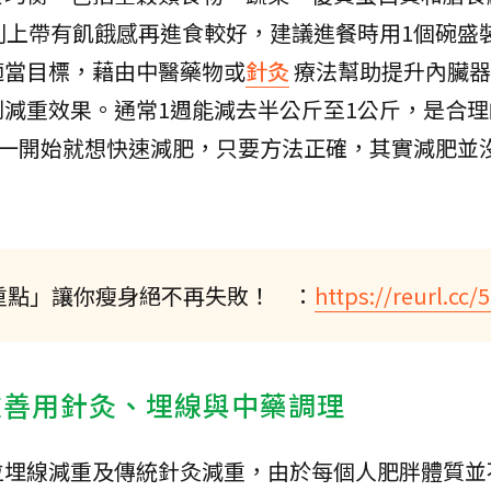
則上帶有飢餓感再進食較好，建議進餐時用1個碗盛
適當目標，藉由中醫藥物或
針灸
療法幫助提升內臟器
減重效果。通常1週能減去半公斤至1公斤，是合理
要一開始就想快速減肥，只要方法正確，其實減肥並
0重點」讓你瘦身絕不再失敗！ ：
https://reurl.cc
重善用針灸、埋線與中藥調理
位埋線減重及傳統針灸減重，由於每個人肥胖體質並