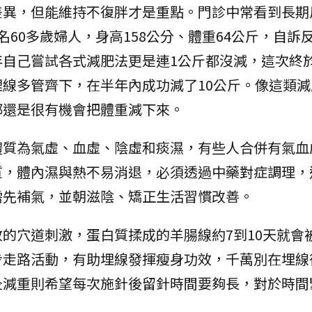
差異，但能維持不復胖才是重點。門診中常看到長期
60多歲婦人，身高158公分、體重64公斤，自訴
年自己嘗試各式減肥法更是連1公斤都沒減，這次終
線多管齊下，在半年內成功減了10公斤。像這類減
都還是很有機會把體重減下來。
體質為氣虛、血虛、陰虛和痰濕，有些人合併有氣血
質，體內濕與熱不易消退，必須透過中藥對症調理，
需先補氣，並朝滋陰、矯正生活習慣改善。
的穴道刺激，蛋白質揉成的羊腸線約7到10天就會
步走路活動，有助埋線發揮瘦身功效，千萬別在埋線
灸減重則希望每次施針後留針時間要夠長，對於時間