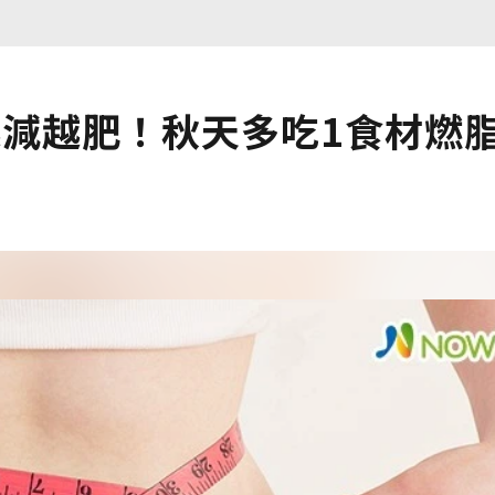
越減越肥！秋天多吃1食材燃