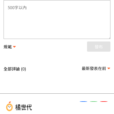
規範
發布
最新發表在前
全部評論 (
)
0