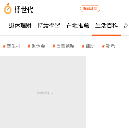
購買課程
退休理財
持續學習
在地推薦
生活百科
養生村
退休金
自書遺囑
補助
獨老