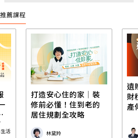
推薦課程
遺
報
打造安心住的家｜裝
財
一
修前必懂！住到老的
產
一
居住規劃全攻略
先
毒生活
林黛羚