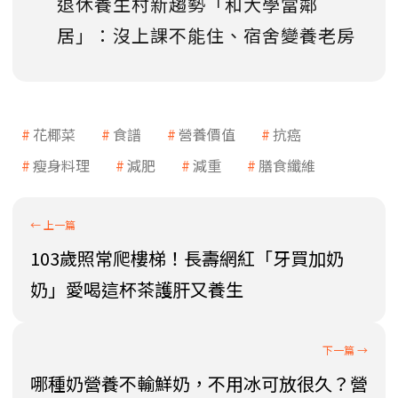
退休養生村新趨勢「和大學當鄰
居」：沒上課不能住、宿舍變養老房
花椰菜
食譜
營養價值
抗癌
瘦身料理
減肥
減重
膳食纖維
103歲照常爬樓梯！長壽網紅「牙買加奶
奶」愛喝這杯茶護肝又養生
哪種奶營養不輸鮮奶，不用冰可放很久？營