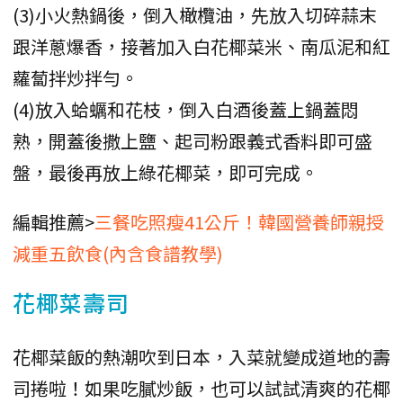
(3)小火熱鍋後，倒入橄欖油，先放入切碎蒜末
跟洋蔥爆香，接著加入白花椰菜米、南瓜泥和紅
蘿蔔拌炒拌勻。
(4)放入蛤蠣和花枝，倒入白酒後蓋上鍋蓋悶
熟，開蓋後撒上鹽、起司粉跟義式香料即可盛
盤，最後再放上綠花椰菜，即可完成。
編輯推薦>
三餐吃照瘦41公斤！韓國營養師親授
減重五飲食(內含食譜教學)
花椰菜壽司
花椰菜飯的熱潮吹到日本，入菜就變成道地的壽
司捲啦！如果吃膩炒飯，也可以試試清爽的花椰