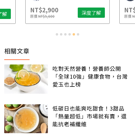
NT$2,900
NT$
深度了解
了解
原價
NT$5,600
原價
N
相關文章
吃對天然營養！營養師公開
「全球10強」健康食物，台灣
愛玉也上榜
低碳日也能爽吃甜食！3甜品
「熱量超低」市場就有賣，還
能抗老補纖維