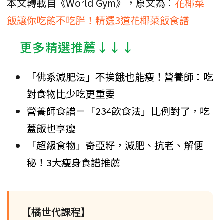
本文轉載自《World Gym》，原文為：
花椰菜
飯讓你吃飽不吃胖！精選3道花椰菜飯食譜
│更多精選推薦↓↓↓
「佛系減肥法」不挨餓也能瘦！營養師：吃
對食物比少吃更重要
營養師食譜－「234飲食法」比例對了，吃
蓋飯也享瘦
「超級食物」奇亞籽，減肥、抗老、解便
秘！3大瘦身食譜推薦
【橘世代課程】