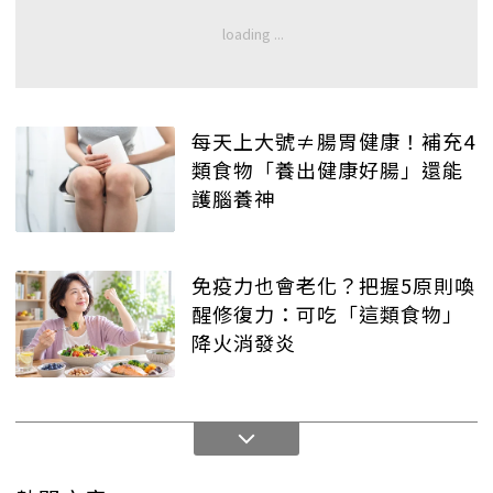
每天上大號≠腸胃健康！補充4
類食物「養出健康好腸」還能
護腦養神
免疫力也會老化？把握5原則喚
醒修復力：可吃「這類食物」
降火消發炎