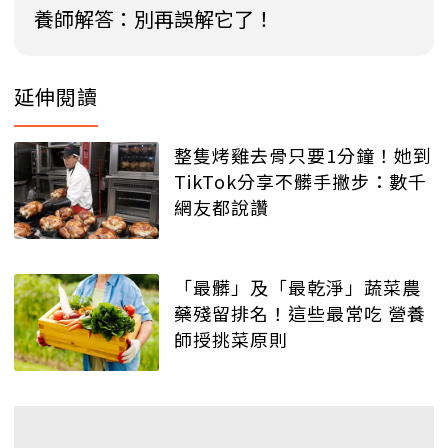
養師解答：別再誤解它了！
延伸閱讀
整隻烤雞去骨只要1分鐘！她到
TikTok分享不髒手撇步：數千
網友都說讚
「最髒」及「最乾淨」蔬菜農
藥殘留排名！這些最常吃 營養
師授挑菜原則