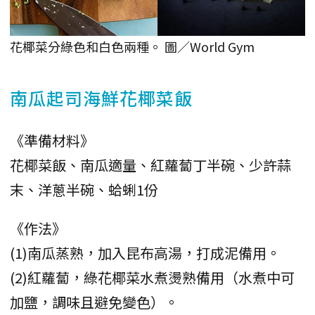
花椰菜分綠色和白色兩種。 圖／World Gym
南瓜起司海鮮花椰菜飯
《準備材料》
花椰菜飯、南瓜適量、紅蘿蔔丁半碗、少許蒜
末、洋蔥半碗、蛤蜊1份
《作法》
(1)南瓜蒸熟，加入昆布高湯，打成泥備用。
(2)紅蘿蔔，綠花椰菜水煮燙熟備用（水煮中可
加鹽，調味且避免變色）。