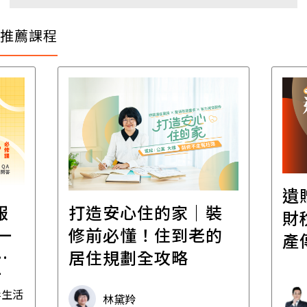
推薦課程
遺
報
打造安心住的家｜裝
財
一
修前必懂！住到老的
產
一
居住規劃全攻略
先
毒生活
林黛羚