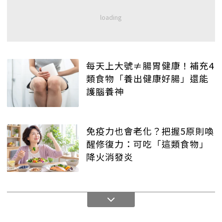
每天上大號≠腸胃健康！補充4
類食物「養出健康好腸」還能
護腦養神
免疫力也會老化？把握5原則喚
醒修復力：可吃「這類食物」
降火消發炎