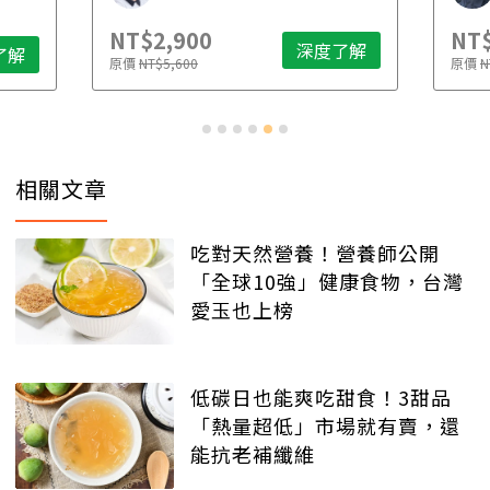
NT$2,900
NT$
深度了解
了解
原價
NT$5,600
原價
N
相關文章
吃對天然營養！營養師公開
「全球10強」健康食物，台灣
愛玉也上榜
低碳日也能爽吃甜食！3甜品
「熱量超低」市場就有賣，還
能抗老補纖維