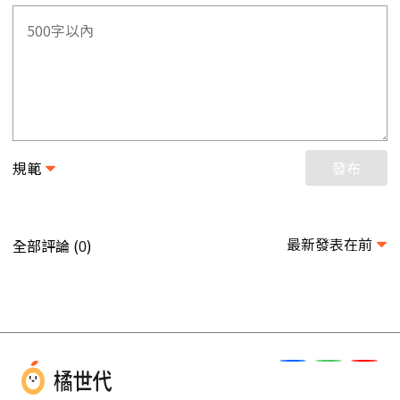
規範
發布
最新發表在前
全部評論 (
)
0