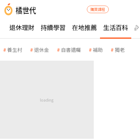
購買課程
退休理財
持續學習
在地推薦
生活百科
養生村
退休金
自書遺囑
補助
獨老