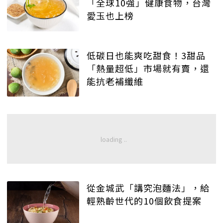
「全球10強」健康食物，台灣
愛玉也上榜
低碳日也能爽吃甜食！3甜品
「熱量超低」市場就有賣，還
能抗老補纖維
從金城武「講究泡麵法」，給
輕熟齡世代的10個飲食提案