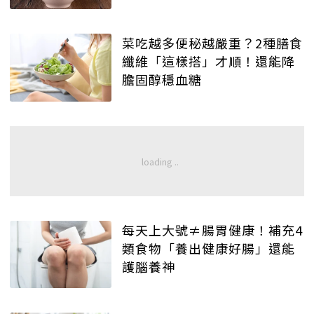
菜吃越多便秘越嚴重？2種膳食
纖維「這樣搭」才順！還能降
膽固醇穩血糖
每天上大號≠腸胃健康！補充4
類食物「養出健康好腸」還能
護腦養神