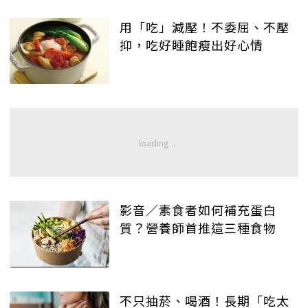
用「吃」減壓！不委屈、不壓
抑，吃好睡飽瘦出好心情
影音／素食者如何補充蛋白
質？營養師首推這三種食物
不只抽菸、喝酒！長期「吃太