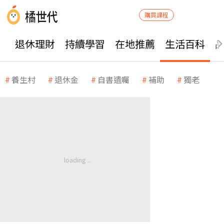
購買課程
退休理財
持續學習
在地推薦
生活百科
養生村
退休金
自書遺囑
補助
獨老