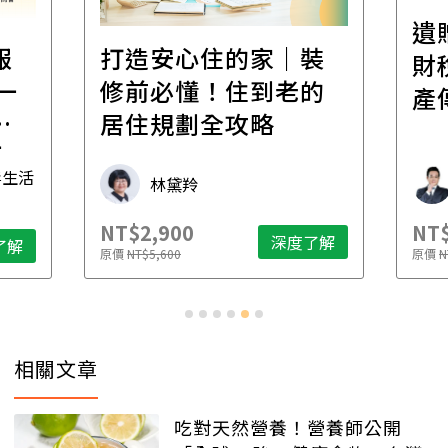
遺
報
打造安心住的家｜裝
財
一
修前必懂！住到老的
產
一
居住規劃全攻略
先
毒生活
林黛羚
NT$2,900
NT$
深度了解
了解
原價
NT$5,600
原價
N
相關文章
吃對天然營養！營養師公開