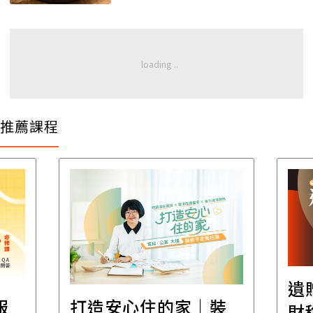
推薦課程
遺
報
打造安心住的家｜裝
財