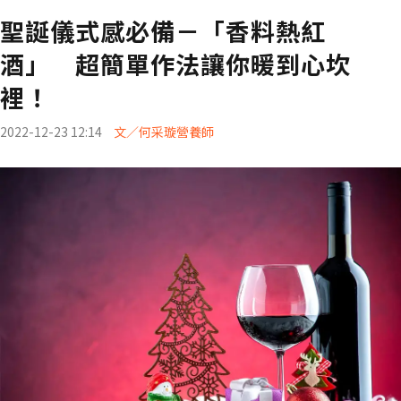
聖誕儀式感必備－「香料熱紅
酒」 超簡單作法讓你暖到心坎
裡！
2022-12-23 12:14
文／何采璇營養師