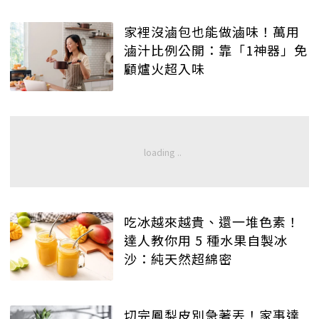
家裡沒滷包也能做滷味！萬用
滷汁比例公開：靠「1神器」免
顧爐火超入味
吃冰越來越貴、還一堆色素！
達人教你用 5 種水果自製冰
沙：純天然超綿密
切完鳳梨皮別急著丟！家事達