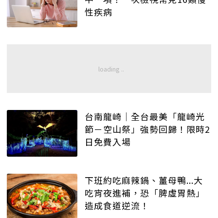
性疾病
台南龍崎│全台最美「龍崎光
節－空山祭」強勢回歸！限時2
日免費入場
下班約吃麻辣鍋、薑母鴨...大
吃宵夜進補，恐「脾虛胃熱」
造成食道逆流！