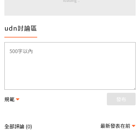
udn討論區
規範
發布
最新發表在前
全部評論 (
)
0