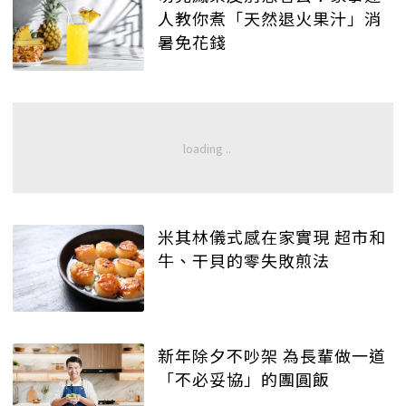
人教你煮「天然退火果汁」消
暑免花錢
米其林儀式感在家實現 超市和
牛、干貝的零失敗煎法
新年除夕不吵架 為長輩做一道
「不必妥協」的團圓飯