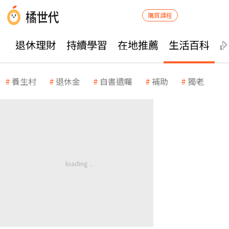
購買課程
退休理財
持續學習
在地推薦
生活百科
養生村
退休金
自書遺囑
補助
獨老