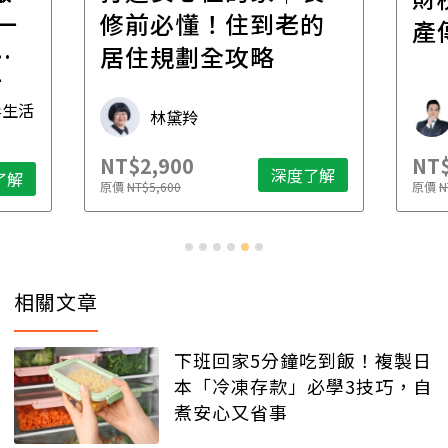
一
修前必懂！住到老的
產
一
居住規劃全攻略
先
毒生活
林黛羚
NT$2,900
NT$
深度了解
了解
原價
NT$5,600
原價
N
相關文章
下班回家5分鐘吃到飯！複製日
本「冷凍存款」必學3技巧，自
煮安心又省事