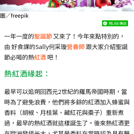
圖／freepik
用LINE傳送
一年一度的
聖誕節
又來了！今年來點特別的，
由 好食課的Sally何采璇
營養師
跟大家介紹聖誕
節必喝的熱
紅酒
吧！
熱紅酒緣起：
最早可以追朔回西元2世紀的羅馬帝國時期，當
時為了避免浪費，他們將多餘的紅酒加入蜂蜜與
香料（胡椒、月桂葉、藏紅花與棗子）重新煮
過，最早的熱紅酒就這樣誕生了。後來熱紅酒更
在歐洲發揚光大，尤其是香料在當時認為具有醫