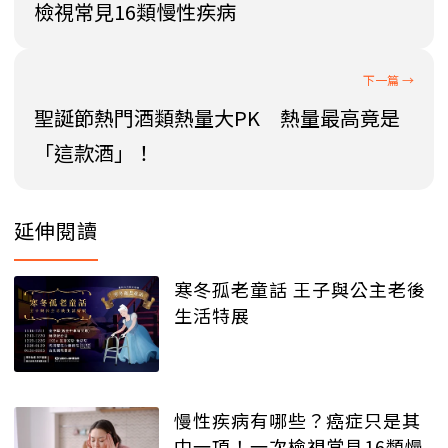
檢視常見16類慢性疾病
聖誕節熱門酒類熱量大PK 熱量最高竟是
「這款酒」！
延伸閱讀
寒冬孤老童話 王子與公主老後
生活特展
慢性疾病有哪些？癌症只是其
中一項！一次檢視常見16類慢