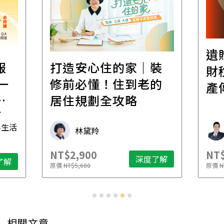
遺
報
打造安心住的家｜裝
財
一
修前必懂！住到老的
產
一
居住規劃全攻略
先
毒生活
林黛羚
NT$2,900
NT$
深度了解
了解
原價
NT$5,600
原價
N
相關文章