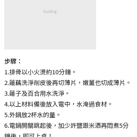
步驟：
1.排骨以小火燙約10分鐘。
2.蓮藕洗淨削皮後再切薄片，嫩薑也切成薄片。
3.蓮子及百合用水洗淨。
4.以上材料備後放入電中，水淹過食材。
5.外鍋放2杯水的量。
6.電鍋開關跳起後，加少許鹽跟米酒再悶煮5分
鐘後，即可上桌！