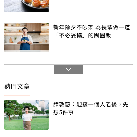
新年除夕不吵架 為長輩做一道
「不必妥協」的團圓飯
熱門文章
譚敦慈：迎接一個人老後，先
想5件事