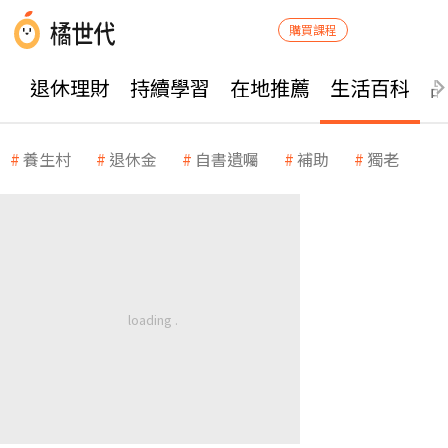
購買課程
退休理財
持續學習
在地推薦
生活百科
養生村
退休金
自書遺囑
補助
獨老