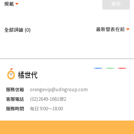
規範
發布
最新發表在前
全部評論 (
)
0
服務信箱
orangevip@udngroup.com
客服電話
(02)2649-1681按2
服務時間
每日 9:00～18:00