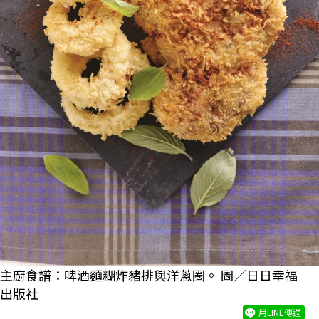
主廚食譜：啤酒麵糊炸豬排與洋蔥圈。 圖／日日幸福
出版社
用LINE傳送