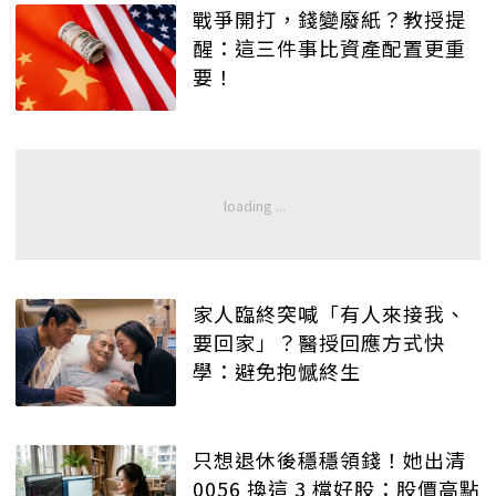
戰爭開打，錢變廢紙？教授提
醒：這三件事比資產配置更重
要！
家人臨終突喊「有人來接我、
要回家」？醫授回應方式快
學：避免抱憾終生
只想退休後穩穩領錢！她出清
0056 換這 3 檔好股：股價高點