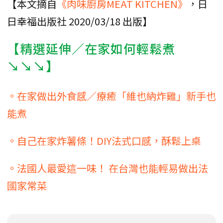
【本文摘自
《肉味廚房MEAT KITCHEN》
，日
日幸福出版社 2020/03/18 出版】
【精選延伸／在家如何輕鬆煮
↘↘↘】
。在家做出外食感／療癒「維也納炸雞」新手也
能煮
。自己在家炸薯條！DIY法式口感，酥鬆上桌
。法國人最愛這一味！ 在台灣也能輕易做出法
國家常菜