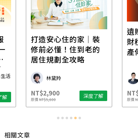
遺
報
打造安心住的家｜裝
財
一
修前必懂！住到老的
產
一
居住規劃全攻略
先
毒生活
林黛羚
NT$2,900
NT$
深度了解
了解
原價
NT$5,600
原價
N
相關文章