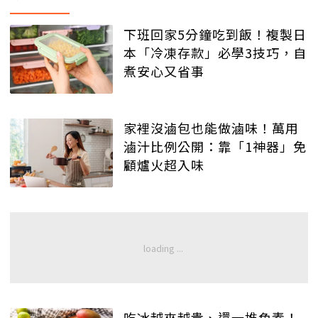
下班回家5分鐘吃到飯！複製日
本「冷凍存款」必學3技巧，自
煮安心又省事
家裡沒滷包也能做滷味！萬用
滷汁比例公開：靠「1神器」免
顧爐火超入味
吃冰越來越貴、還一堆色素！