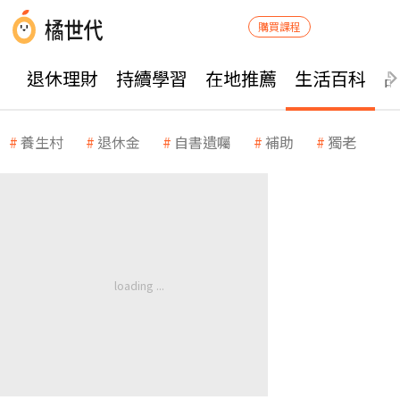
購買課程
退休理財
持續學習
在地推薦
生活百科
養生村
退休金
自書遺囑
補助
獨老