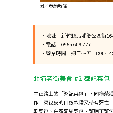
圖／春嬌粄條
•地址｜新竹縣北埔鄉公園街16
•電話｜0965 609 777
•營業時間｜週三～五 11:00-14:3
北埔老街美食 #2 鄒記菜包
中正路上的「鄒記菜包」，同樣榮
作，菜包皮的口感軟糯又帶有彈性
乾菜包、白蘿蔔絲菜包、菜脯丁菜