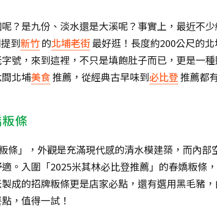
個呢？是九份、淡水還是大溪呢？事實上，最近不少
別提到
新竹
的
北埔老街
最好逛！長度約200公尺的
老字號，來到這裡，不只是填飽肚子而已，更是一種
六間北埔
美食
推薦，從經典古早味到
必比登
推薦都
嬌粄條
嬌粄條」，外觀是充滿現代感的清水模建築，而內部
適。入圍「2025米其林必比登推薦」的春嬌粄條
米製成的招牌粄條更是店家必點，還有選用黑毛豬，
餐點，值得一試！