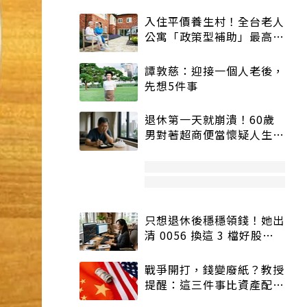
入住平價養生村！全台老人
公寓「政策型補助」最高打
5折
譚敦慈：迎接一個人老後，
先想5件事
退休第一天就崩潰！60歲
男對著超商便當懷疑人生
「一切好安靜」
只想退休後穩穩領錢！她出
清 0056 換這 3 檔好股：
股價高點照樣買
戰爭開打，錢變廢紙？教授
提醒：這三件事比資產配置
更重要！