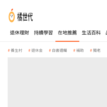
退休理財
持續學習
在地推薦
生活百科
養生村
退休金
自書遺囑
補助
獨老