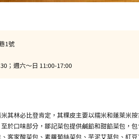
巷1號
0；週六～日 11:00-17:00
獲米其林必比登肯定，其粿皮主要以糯米和蓬萊米按
。至於口味部分，鄒記菜包提供鹹餡和甜餡菜包，包
包、客家酸菜包、素蘿蔔絲菜包、芋泥艾草包、紅豆