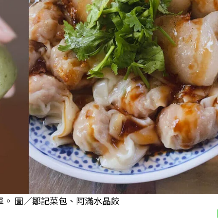
單。 圖／鄒記菜包、阿滿水晶餃