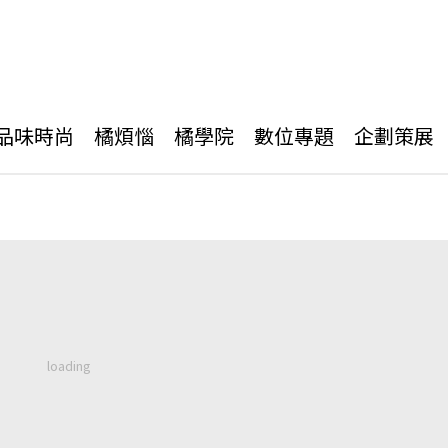
品味時尚
橘煩惱
橘學院
數位專題
企劃策展