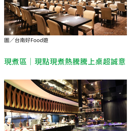
圖／台南好Food遊
現煮區｜現點現煮熱騰騰上桌超誠意