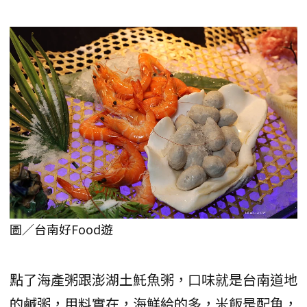
圖／台南好Food遊
點了海產粥跟澎湖土魠魚粥，口味就是台南道地
的鹹粥，用料實在，海鮮給的多，米飯是配角，