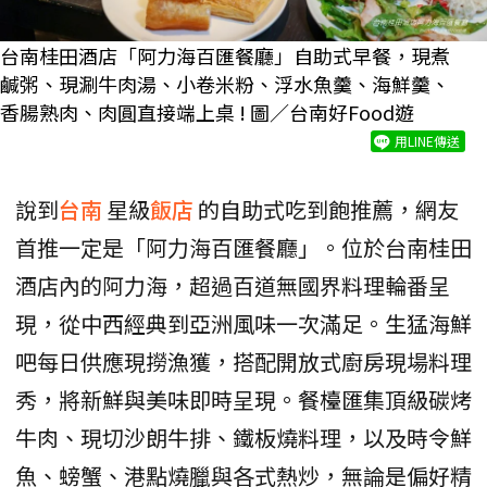
台南桂田酒店「阿力海百匯餐廳」自助式早餐，現煮
鹹粥、現涮牛肉湯、小卷米粉、浮水魚羹、海鮮羹、
香腸熟肉、肉圓直接端上桌 ! 圖／台南好Food遊
用LINE傳送
說到
台南
星級
飯店
的自助式吃到飽推薦，網友
首推一定是「阿力海百匯餐廳」。位於台南桂田
酒店內的阿力海，超過百道無國界料理輪番呈
現，從中西經典到亞洲風味一次滿足。生猛海鮮
吧每日供應現撈漁獲，搭配開放式廚房現場料理
秀，將新鮮與美味即時呈現。餐檯匯集頂級碳烤
牛肉、現切沙朗牛排、鐵板燒料理，以及時令鮮
魚、螃蟹、港點燒臘與各式熱炒，無論是偏好精