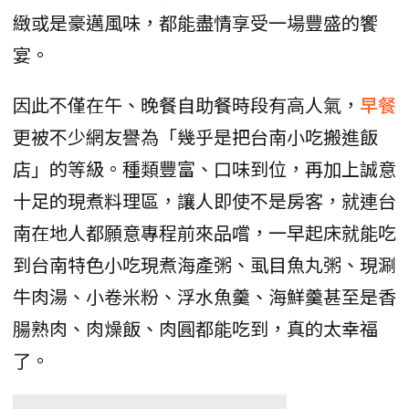
緻或是豪邁風味，都能盡情享受一場豐盛的饗
宴。
因此不僅在午、晚餐自助餐時段有高人氣，
早餐
更被不少網友譽為「幾乎是把台南小吃搬進飯
店」的等級。種類豐富、口味到位，再加上誠意
十足的現煮料理區，讓人即使不是房客，就連台
南在地人都願意專程前來品嚐，一早起床就能吃
到台南特色小吃現煮海產粥、虱目魚丸粥、現涮
牛肉湯、小卷米粉、浮水魚羹、海鮮羹甚至是香
腸熟肉、肉燥飯、肉圓都能吃到，真的太幸福
了。