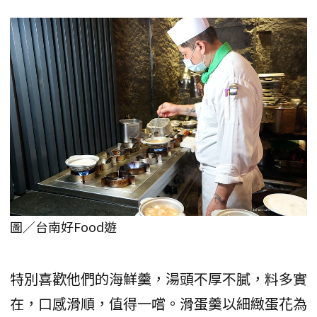
圖／台南好Food遊
特別喜歡他們的海鮮羹，湯頭不厚不膩，料多實
在，口感滑順，值得一嚐。滑蛋羹以細緻蛋花為