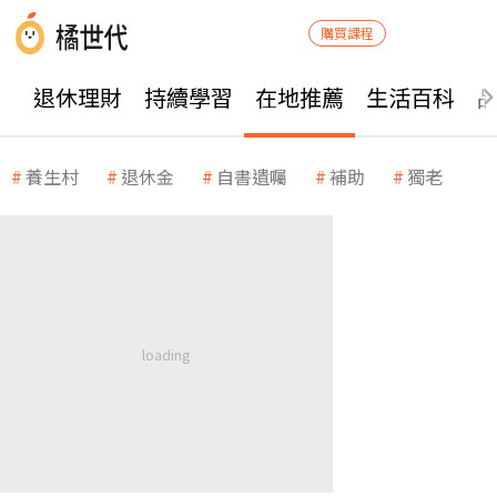
購買課程
退休理財
持續學習
在地推薦
生活百科
養生村
退休金
自書遺囑
補助
獨老