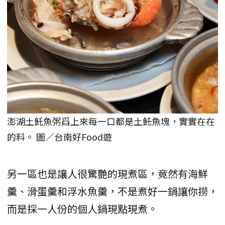
澎湖土魠魚粥舀上來每一口都是土魠魚塊，實實在在
的料。 圖／台南好Food遊
另一區也是讓人很驚艷的現煮區，竟然有海鮮
羹、滑蛋羹和浮水魚羹，不是煮好一鍋讓你撈，
而是採一人份的個人鍋現點現煮。