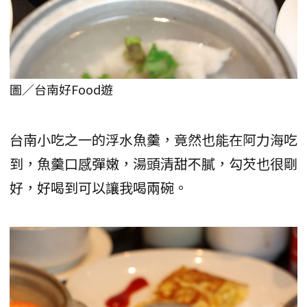
圖／台南好Food遊
台南小吃之一的浮水魚羹，竟然也能在阿力海吃
到，魚羹口感彈嫩，湯頭清甜不膩，勾芡也很剛
好，好喝到可以讓我喝兩碗。