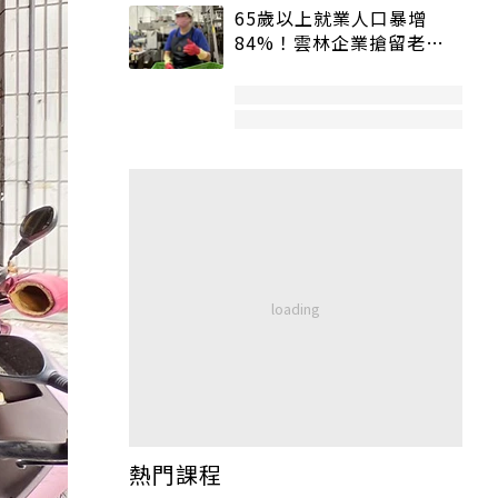
65歲以上就業人口暴增
84%！雲林企業搶留老員
工：穩定性高、經驗豐富
熱門課程