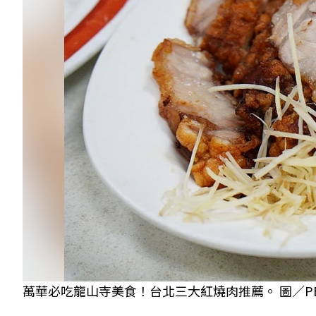
萬華必吃龍山寺美食！台北三大紅燒肉推薦。 圖／PE