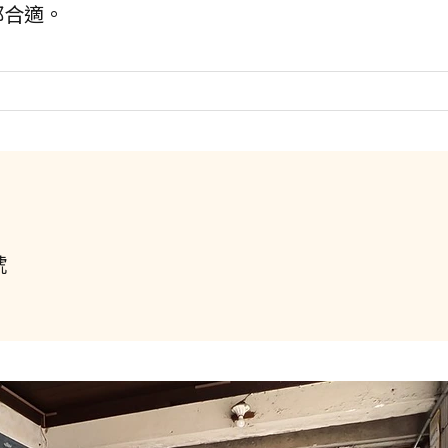
都合適。
號