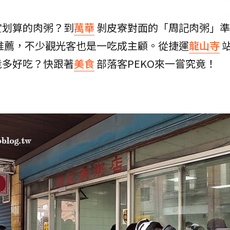
宜划算的肉粥？到
萬華
剝皮寮對面的「周記肉粥」準
人推薦，不少觀光客也是一吃成主顧。從捷運
龍山寺
竟多好吃？快跟著
美食
部落客PEKO來一嘗究竟！