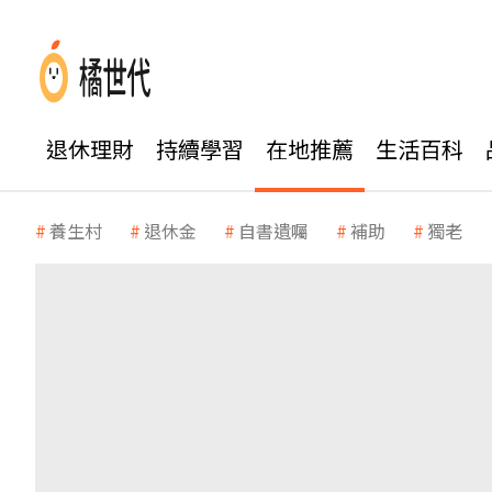
退休理財
持續學習
在地推薦
生活百科
養生村
退休金
自書遺囑
補助
獨老