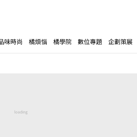
品味時尚
橘煩惱
橘學院
數位專題
企劃策展