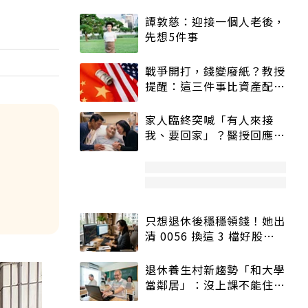
譚敦慈：迎接一個人老後，
先想5件事
戰爭開打，錢變廢紙？教授
提醒：這三件事比資產配置
更重要！
家人臨終突喊「有人來接
我、要回家」？醫授回應方
式快學：避免抱憾終生
只想退休後穩穩領錢！她出
清 0056 換這 3 檔好股：
股價高點照樣買
退休養生村新趨勢「和大學
當鄰居」：沒上課不能住、
宿舍變養老房