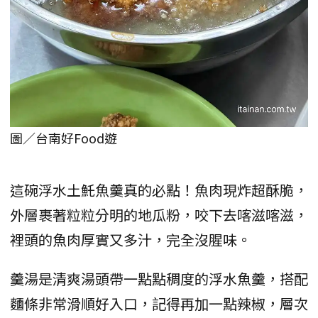
圖／台南好Food遊
這碗浮水土魠魚羹真的必點！魚肉現炸超酥脆，
外層裹著粒粒分明的地瓜粉，咬下去喀滋喀滋，
裡頭的魚肉厚實又多汁，完全沒腥味。
羹湯是清爽湯頭帶一點點稠度的浮水魚羹，搭配
麵條非常滑順好入口，記得再加一點辣椒，層次