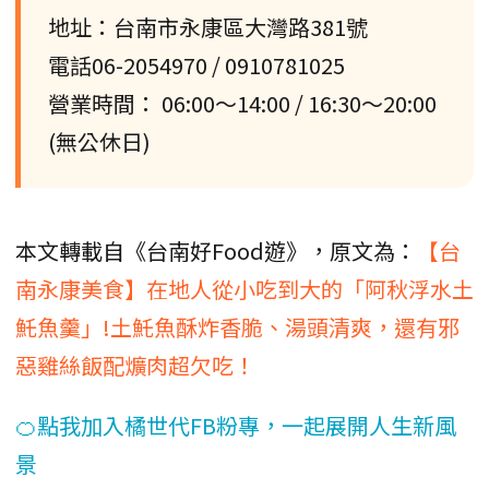
地址：台南市永康區大灣路381號
電話06-2054970 / 0910781025
營業時間： 06:00～14:00 / 16:30～20:00
(無公休日)
本文轉載自《台南好Food遊》，原文為：
【台
南永康美食】在地人從小吃到大的「阿秋浮水土
魠魚羹」!土魠魚酥炸香脆、湯頭清爽，還有邪
惡雞絲飯配爌肉超欠吃！
🍊點我加入橘世代FB粉專，一起展開人生新風
景