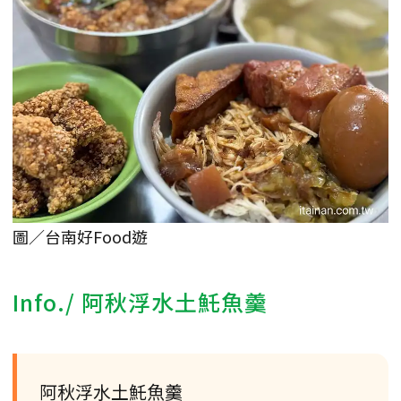
圖／台南好Food遊
Info./ 阿秋浮水土魠魚羹
阿秋浮水土魠魚羹