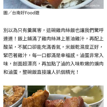
圖／台南好Food遊
別以為只有羹厲害，這碗雞肉絲飯也讓我們驚呼
連連！飯上鋪滿了雞肉絲淋上蔥油雞汁，再配上
酸菜，不膩口卻能充滿香氣，米飯乾濕度正好，
緊巴著雞汁，每一口都滿是幸福感。滷蛋非常入
味，剖面超漂亮，再加點了滷的入味軟嫩的爌肉
和滷蛋，整碗飯直接讓人扒個精光！