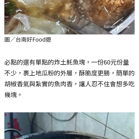
圖／台南好Food遊
必點的還有單點的炸土魠魚塊，一份60元份量
不少，裹上地瓜粉的外層，酥脆度更勝，簡單的
胡椒香氣與紮實的魚肉香，讓人忍不住會想多吃
幾塊。