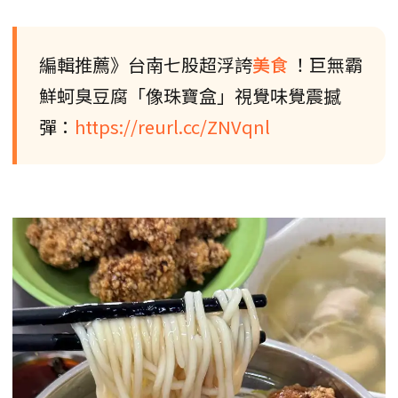
編輯推薦》台南七股超浮誇
美食
！巨無霸
鮮蚵臭豆腐「像珠寶盒」視覺味覺震撼
彈：
https://reurl.cc/ZNVqnl