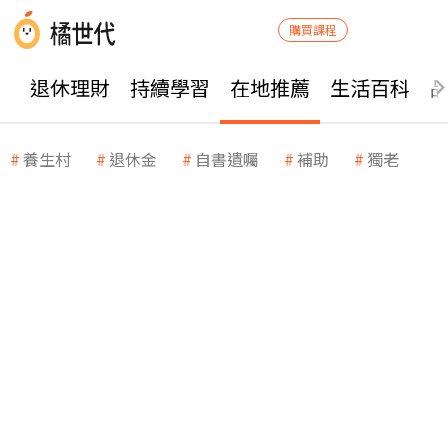
購買課程
退休理財
持續學習
在地推薦
生活百科
養生村
退休金
自書遺囑
補助
獨老