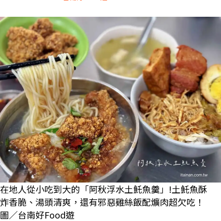
在地人從小吃到大的「阿秋浮水土魠魚羹」!土魠魚酥
炸香脆、湯頭清爽，還有邪惡雞絲飯配爌肉超欠吃！
圖／台南好Food遊