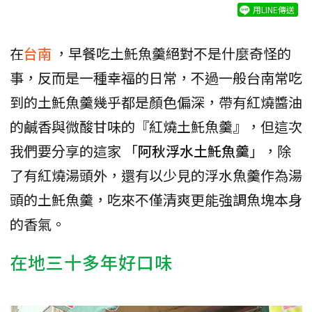
用LINE傳送
在
台南
，早餐吃土魠魚羹絕對不是什麼奇怪的
事，反而是一種幸福的日常，不過一般台南常吃
到的土魠魚羹幾乎都是顏色偏深，帶有紅燒醬油
的鹹香與微酸甘味的『紅燒土魠魚羹』，但這次
我們要分享的這家 「
阿秋浮水土魠魚羹
」，除
了有紅燒湯頭外，還有以少見的浮水魚羹作為湯
頭的土魠魚羹，吃來不僅清爽更能強調魚塊本身
的香氣。
在地三十多年好口味