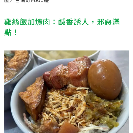
雞絲飯加爌肉：鹹香誘人，邪惡滿
點！