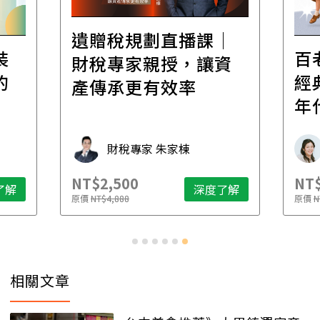
遺贈稅規劃直播課│
裝
百
財稅專家親授，讓資
的
經
產傳承更有效率
年
財稅專家 朱家棟
NT$2,500
NT$
了解
深度了解
原價
NT$4,888
原價
N
相關文章