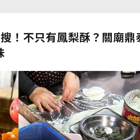
特搜！不只有鳳梨酥？關廟鼎
味