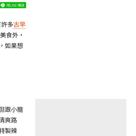
用LINE傳送
有許多
古早
美食外，
，如果想
但跟小籠
清爽路
特製辣