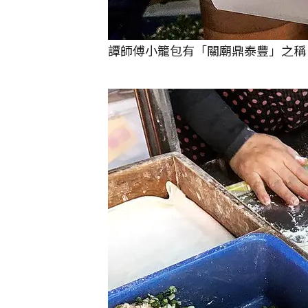
譚師傅小籠包有「關廟鼎泰豐」之稱。 圖