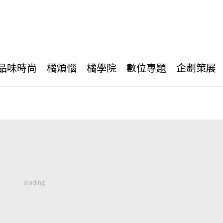
品味時尚
橘煩惱
橘學院
數位專題
企劃策展