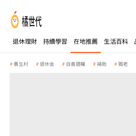
退休理財
持續學習
在地推薦
生活百科
養生村
退休金
自書遺囑
補助
獨老