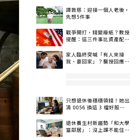
譚敦慈：迎接一個人老後，
先想5件事
戰爭開打，錢變廢紙？教授
提醒：這三件事比資產配置
更重要！
家人臨終突喊「有人來接
我、要回家」？醫授回應方
式快學：避免抱憾終生
只想退休後穩穩領錢！她出
清 0056 換這 3 檔好股：
股價高點照樣買
退休養生村新趨勢「和大學
當鄰居」：沒上課不能住、
宿舍變養老房