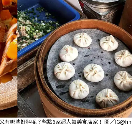
哪些好料呢？盤點6家超人氣美食店家！ 圖／IG@hhfo