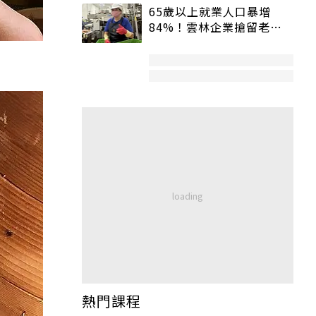
65歲以上就業人口暴增
84%！雲林企業搶留老員
工：穩定性高、經驗豐富
熱門課程