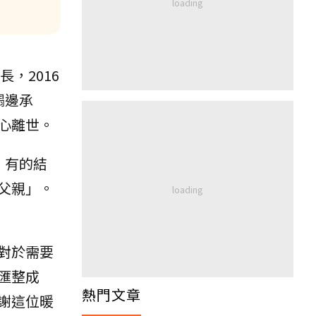
，2016
榻邊承
心離世。
，有的結
父親」。
對於需要
匯整成
熱門文章
謝這位暖