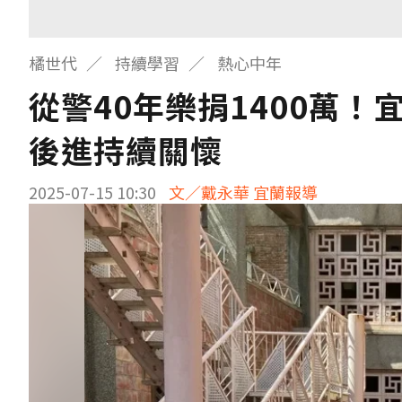
橘世代
持續學習
熱心中年
從警40年樂捐1400萬
後進持續關懷
2025-07-15 10:30
文／戴永華 宜蘭報導