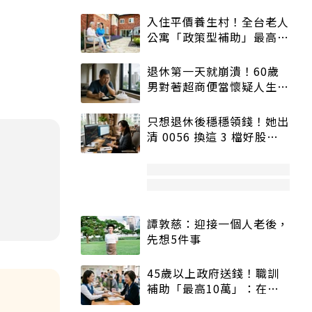
入住平價養生村！全台老人
公寓「政策型補助」最高打
5折
退休第一天就崩潰！60歲
男對著超商便當懷疑人生
「一切好安靜」
只想退休後穩穩領錢！她出
清 0056 換這 3 檔好股：
股價高點照樣買
譚敦慈：迎接一個人老後，
先想5件事
45歲以上政府送錢！職訓
補助「最高10萬」：在
職、待業都能申請