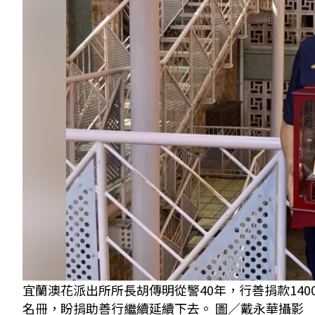
宜蘭澳花派出所所長胡傳明從警40年，行善捐款14
名冊，盼捐助善行繼續延續下去。 圖／戴永華攝影