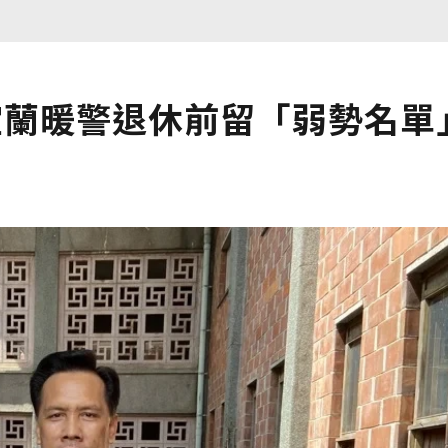
！宜蘭暖警退休前留「弱勢名單