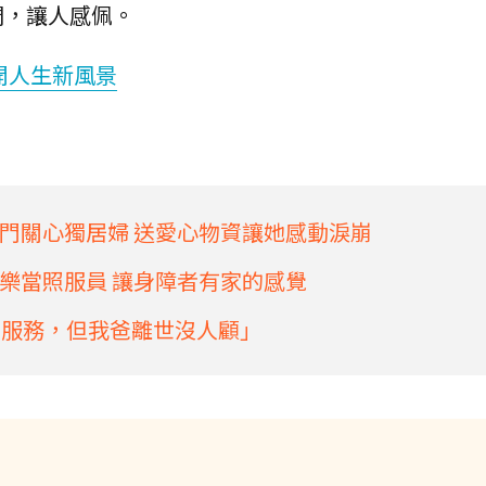
們，讓人感佩。
開人生新風景
門關心獨居婦 送愛心物資讓她感動淚崩
樂當照服員 讓身障者有家的感覺
民服務，但我爸離世沒人顧」