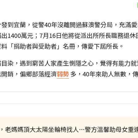
發到宜蘭，從警40年沒離開過蘇澳警分局，充滿愛
出1400萬元；7月16日他將從派出所所長職務退休
資料「捐助者與受助者」名冊，傳愛下屆所長。
濡目染，遇到窮苦人家產生惻隱之心，覺得有能力就
無開銷，偏鄉部落經濟
弱勢
多，40年來助人無數，
年，老媽媽頂大太陽坐輪椅找人…警方溫馨助母女重