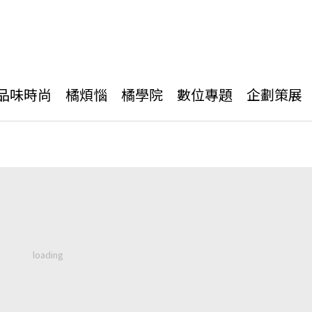
品味時尚
橘煩惱
橘學院
數位專題
企劃策展