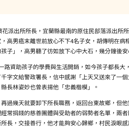
澳花派出所所長，宜蘭縣最南的原住民部落派出所所長
家，高男癌末離世前放心不下4名子女，胡傳明在病
的孩子」，高男聽了彷如放下心中大石，幾分鐘後安
，一路資助孩子的學費與生活開銷，如今孩子都長大
了千字文給警政署長，信中感謝「上天又送來了一個
，縣長林姿妙也曾表揚他「忠義楷模」。
，再過幾天就要卸下所長職務，返回台東故鄉，但他
把經常捐錢的慈善團體與受助者的弱勢者名單，兩者
所所長，交接善行，他才能夠安心歸鄉，村民淚眼感