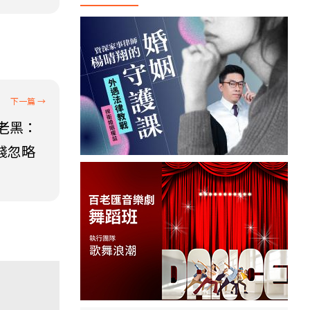
老黑：
錢忽略