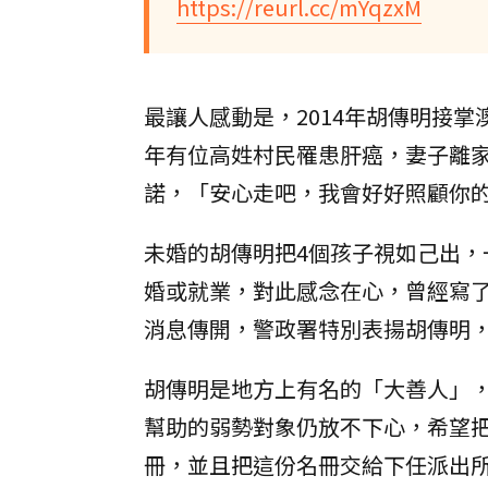
https://reurl.cc/mYqzxM
最讓人感動是，2014年胡傳明接掌
年有位高姓村民罹患肝癌，妻子離
諾，「安心走吧，我會好好照顧你
未婚的胡傳明把4個孩子視如己出
婚或就業，對此感念在心，曾經寫
消息傳開，警政署特別表揚胡傳明
胡傳明是地方上有名的「大善人」
幫助的弱勢對象仍放不下心，希望
冊，並且把這份名冊交給下任派出