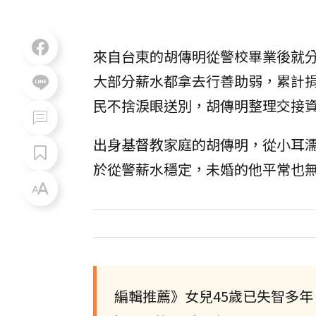
來自台東的胡傳明從警校畢業後就分
大部分薪水都拿去行善助弱，累計捐
民不捨淚眼送別，胡傳明整理交接
出身基督教家庭的胡傳明，從小耳
於從警薪水穩定，未婚的他平常也
編輯推薦》女兒45歲已失智多