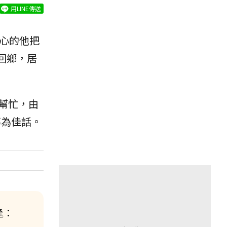
用LINE傳送
心的他把
回鄉，居
幫忙，由
傳為佳話。
逢：