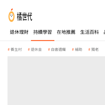
退休理財
持續學習
在地推薦
生活百科
養生村
退休金
自書遺囑
補助
獨老