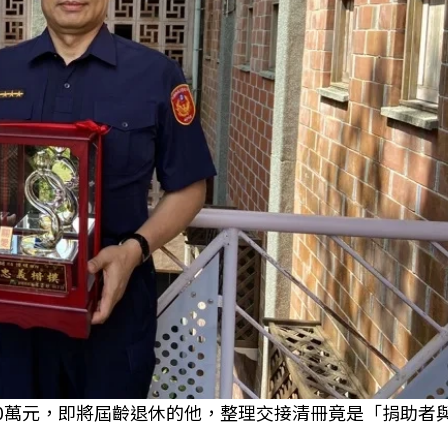
00萬元，即將屆齡退休的他，整理交接清冊竟是「捐助者