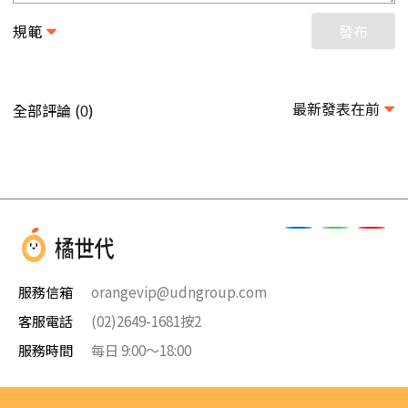
規範
發布
最新發表在前
全部評論 (
)
0
服務信箱
orangevip@udngroup.com
客服電話
(02)2649-1681按2
服務時間
每日 9:00～18:00