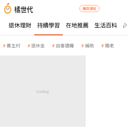
購買課程
退休理財
持續學習
在地推薦
生活百科
養生村
退休金
自書遺囑
補助
獨老