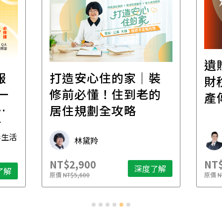
遺
報
打造安心住的家｜裝
財
一
修前必懂！住到老的
產
一
居住規劃全攻略
先
毒生活
林黛羚
NT$2,900
NT$
深度了解
了解
原價
NT$5,600
原價
N