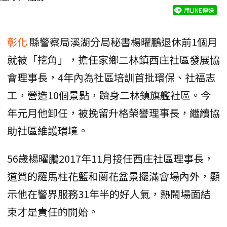
用LINE傳送
彰化
縣警察局溪湖分局秘書楊曜鵬退休前1個月
就被「挖角」，擔任家鄉二林鎮西庄社區發展協
會理事長，4年內為社區培訓首批環保、社福志
工，營造10個景點，躋身二林鎮旗艦社區。今
年元月他卸任，被挽留升格榮譽理事長，繼續協
助社區維護環境。
56歲楊曜鵬2017年11月接任西庄社區理事長，
道賀的羅馬柱花籃和蘭花盆景擺滿會場內外，顯
示他在警界服務31年半的好人氣，熱鬧場面結
束才是責任的開始。