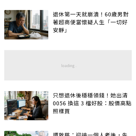
退休第一天就崩潰！60歲男對
著超商便當懷疑人生「一切好
安靜」
只想退休後穩穩領錢！她出清
0056 換這 3 檔好股：股價高點
照樣買
譚敦慈：迎接一個人老後，先