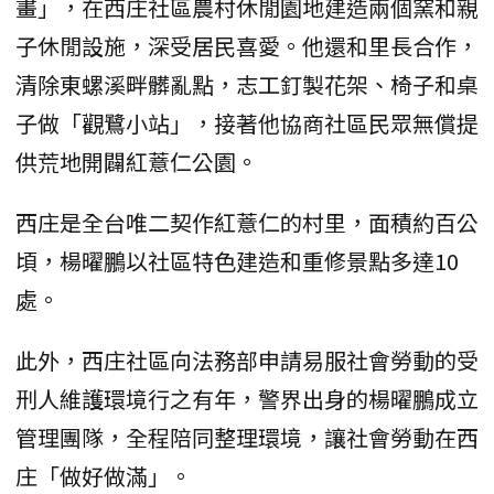
畫」，在西庄社區農村休閒園地建造兩個窯和親
子休閒設施，深受居民喜愛。他還和里長合作，
清除東螺溪畔髒亂點，志工釘製花架、椅子和桌
子做「觀鷺小站」，接著他協商社區民眾無償提
供荒地開闢紅薏仁公園。
西庄是全台唯二契作紅薏仁的村里，面積約百公
頃，楊曜鵬以社區特色建造和重修景點多達10
處。
此外，西庄社區向法務部申請易服社會勞動的受
刑人維護環境行之有年，警界出身的楊曜鵬成立
管理團隊，全程陪同整理環境，讓社會勞動在西
庄「做好做滿」。