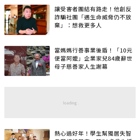
讓受害者團結有路走！他創反
詐騙社團「遇生命威脅仍不放
棄」：想救更多人
當媽媽行善事業後盾！「10元
便當阿嬤」企業家兒84歲辭世
母子慈善家人生謝幕
熱心過好年！學生幫獨居失智