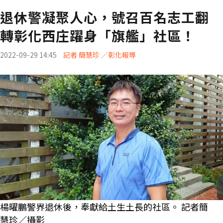
退休警凝聚人心，號召百名志工翻
轉彰化西庄躍身「旗艦」社區！
2022-09-29 14:45
記者 簡慧珍 ／彰化報導
楊曜鵬警界退休後，奉獻給土生土長的社區。 記者簡
慧珍／攝影