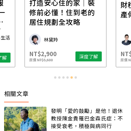
裝
百
財稅專家親授，讓資
的
經
產傳承更有效率
年
財稅專家 朱家棟
NT$2,500
NT$
了解
深度了解
原價
NT$4,888
原價
N
相關文章
發明「愛的鼓勵」是他！退休
教授陳金貴罹巴金森氏症：不
接受衰老，積極與病同行