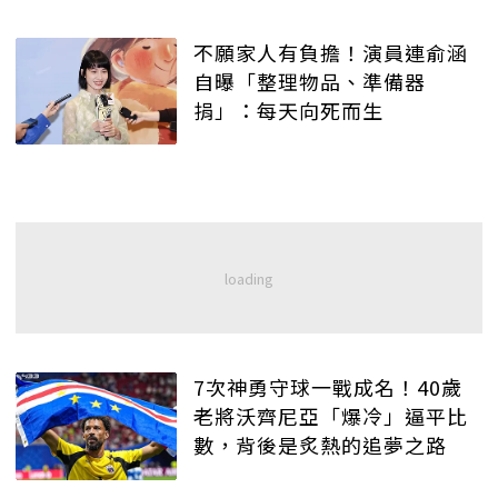
不願家人有負擔！演員連俞涵
自曝「整理物品、準備器
捐」：每天向死而生
7次神勇守球一戰成名！40歲
老將沃齊尼亞「爆冷」逼平比
數，背後是炙熱的追夢之路