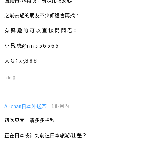
面覺得OK再說，所以比較安心。
之前去過的朋友不少都還會再找。
有 興 趣 的 可 以 直 接 問 問 看：
小 飛 機@n n 5 5 6 5 6 5
大 G：x y8 8 8
0
Ai-chan日本外送茶
1 個月內
初次见面，请多多指教
正在日本或计划前往日本旅游/出差？