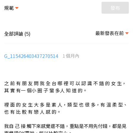
規範
發布
最新發表在前
全部評論 (
)
5
G_115426403437270514
1 個月內
之 前 有 朋 友 問 我 全 台 哪 裡 可 以 認 識 不 錯 的 女 生，
其 實 有一 個小 圈 子 蠻 多人 知 道 的。
裡 面 的 女 生 大 多 是 素 人，類 型 也 很 多，有 溫 柔 型、
也 有 比 較 有 戀 人 感 的。
我自 己 接 觸下來感覺還不錯，重點是不用先付錢，都是見