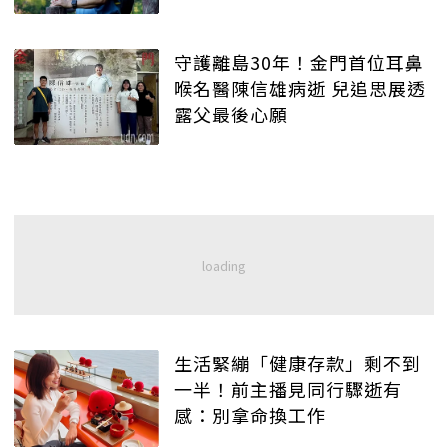
守護離島30年！金門首位耳鼻
喉名醫陳信雄病逝 兒追思展透
露父最後心願
生活緊繃「健康存款」剩不到
一半！前主播見同行驟逝有
感：別拿命換工作