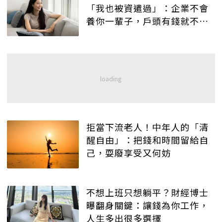
「我也被資遣過」：企業不會
養你一輩子，戶頭有錢就不悲
傷
拒當下流老人！中年人的「清
醒自由」：把錢和時間留給自
己，耍廢享受又何妨
不想上班只想躺平？財經博士
曝翻身關鍵：讓錢為你工作，
人生多出很多選擇