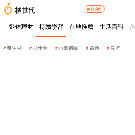
購買課程
退休理財
持續學習
在地推薦
生活百科
養生村
退休金
自書遺囑
補助
獨老