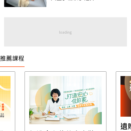
推薦課程
遺贈稅規劃直播課│