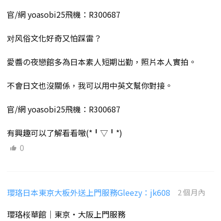
官/網 yoasobi25飛機：R300687
对风俗文化好奇又怕踩雷？
愛醬の夜戀館多為日本素人短期出勤，照片本人實拍。
不會日文也沒關係，我可以用中英文幫你對接。
官/網 yoasobi25飛機：R300687
有興趣可以了解看看嗷(*╹▽╹*)
0
瓔珞日本東京大板外送上門服務Gleezy：jk608
2 個月內
瓔珞桜華館｜東京・大阪上門服務