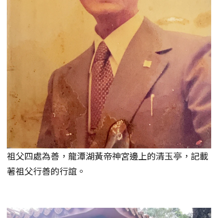
祖父四處為善，龍潭湖黃帝神宮邊上的清玉亭，記載
著祖父行善的行誼。