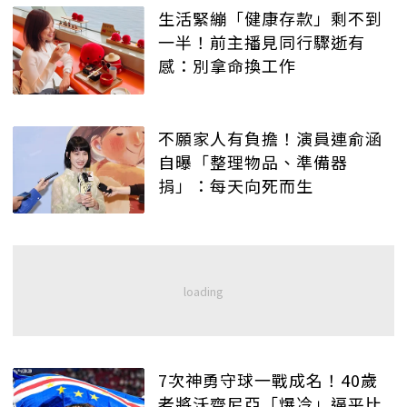
生活緊繃「健康存款」剩不到
一半！前主播見同行驟逝有
感：別拿命換工作
不願家人有負擔！演員連俞涵
自曝「整理物品、準備器
捐」：每天向死而生
7次神勇守球一戰成名！40歲
老將沃齊尼亞「爆冷」逼平比