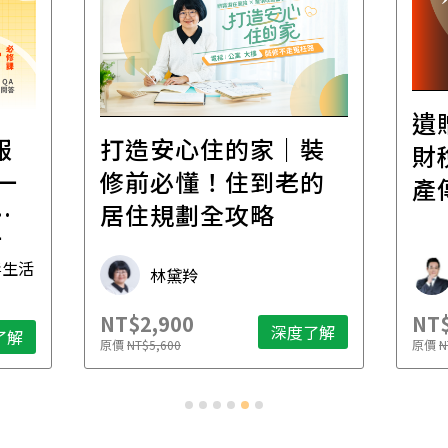
遺
報
打造安心住的家｜裝
財
一
修前必懂！住到老的
產
一
居住規劃全攻略
先
毒生活
林黛羚
NT$2,900
NT$
深度了解
了解
原價
NT$5,600
原價
N