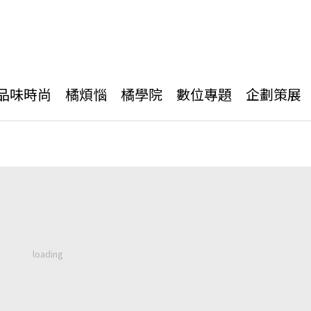
品味時尚
橘煩惱
橘學院
數位專題
企劃策展