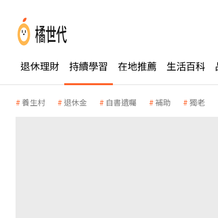
退休理財
持續學習
在地推薦
生活百科
養生村
退休金
自書遺囑
補助
獨老