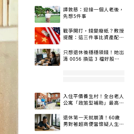
譚敦慈：迎接一個人老後，
先想5件事
戰爭開打，錢變廢紙？教授
提醒：這三件事比資產配置
更重要！
只想退休後穩穩領錢！她出
清 0056 換這 3 檔好股：
股價高點照樣買
入住平價養生村！全台老人
公寓「政策型補助」最高打
5折
退休第一天就崩潰！60歲
男對著超商便當懷疑人生
「一切好安靜」