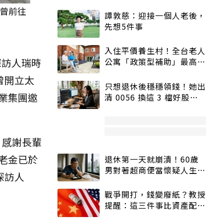
曾前往
譚敦慈：迎接一個人老後，
先想5件事
入住平價養生村！全台老人
探訪人瑞時
公寓「政策型補助」最高打
5折
曾開立太
只想退休後穩穩領錢！她出
業集團邀
清 0056 換這 3 檔好股：
股價高點照樣買
，感謝長輩
老金已於
退休第一天就崩潰！60歲
男對著超商便當懷疑人生
探訪人
「一切好安靜」
戰爭開打，錢變廢紙？教授
提醒：這三件事比資產配置
更重要！