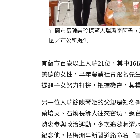
宜蘭市長陳美玲探望人瑞潘李阿書，
圖／市公所提供
宜蘭市百歲以上人瑞21位，其中1
美德的女性，早年農業社會跟著先
提醒子女努力打拚，把握機會，其
另一位人瑞簡陳琴姬的父親是知名
蔡培火、石煥長等人往來密切，返
熱衷參與政治運動，多次追隨蔣渭水
紀念他，把梅洲里新闢道路命名「