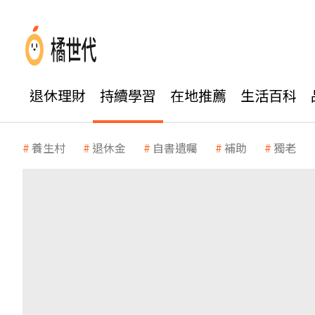
退休理財
持續學習
在地推薦
生活百科
養生村
退休金
自書遺囑
補助
獨老