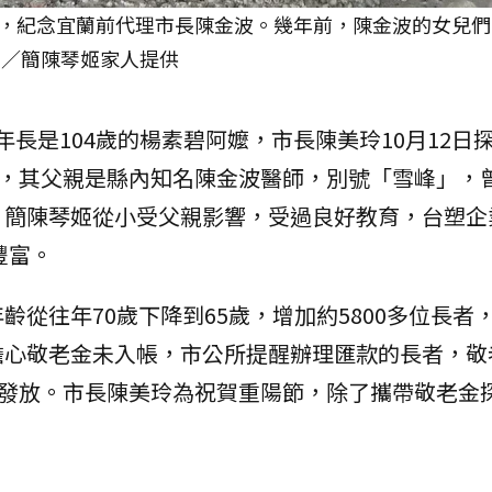
，紀念宜蘭前代理市長陳金波。幾年前，陳金波的女兒們
圖／簡陳琴姬家人提供
年長是104歲的楊素碧阿嬤，市長陳美玲10月12日
姬，其父親是縣內知名陳金波醫師，別號「雪峰」，
，簡陳琴姬從小受父親影響，受過良好教育，台塑企
豐富。
從往年70歲下降到65歲，增加約5800多位長者
擔心敬老金未入帳，市公所提醒辦理匯款的長者，敬
續發放。市長陳美玲為祝賀重陽節，除了攜帶敬老金