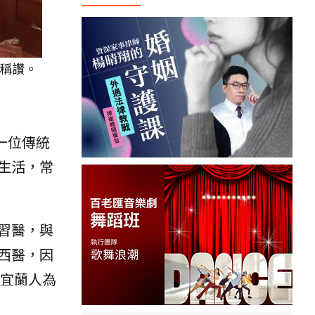
稱讚。
一位傳統
生活，常
習醫，與
西醫，因
後宜蘭人為