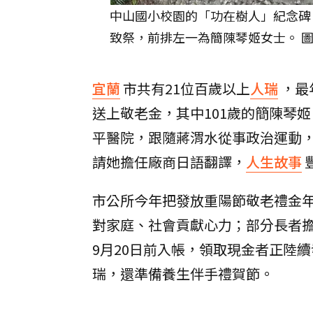
中山國小校園的「功在樹人」紀念碑
致祭，前排左一為簡陳琴姬女士。 
宜蘭
市共有21位百歲以上
人瑞
，最
送上敬老金，其中101歲的簡陳琴
平醫院，跟隨蔣渭水從事政治運動
請她擔任廠商日語翻譯，
人生故事
市公所今年把發放重陽節敬老禮金年齡
對家庭、社會貢獻心力；部分長者
9月20日前入帳，領取現金者正陸
瑞，還準備養生伴手禮賀節。