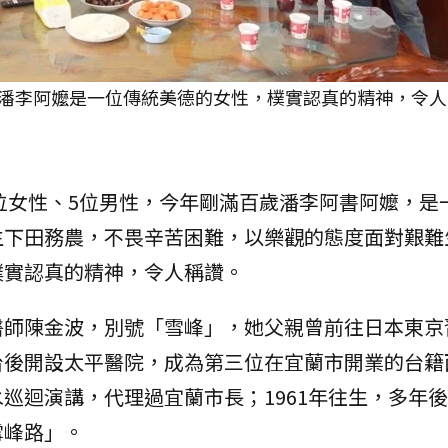
潘李阿嬤是一位傳統美德的女性，樸實認真的精神，令人
6位女性、5位男性，今年剛滿百歲潘李阿書阿嬤，是
生下田務農，不畏辛苦困難，以樂觀的態度面對艱難
樸實認真的精神，令人稱讚。
醫師陳金波，別號「雪峰」，她父親曾前往日本東京
台後開設太平醫院，成為第三位在宜蘭市開業的台籍
巡迴演講，代理過宜蘭市長；1961年往生，多年
雪峰路」。