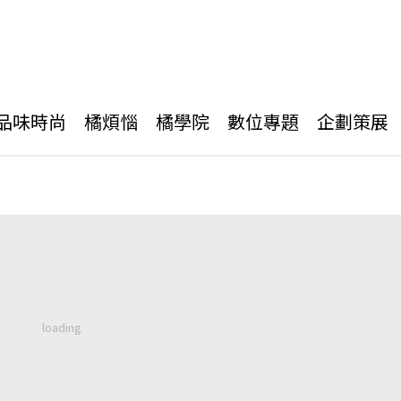
品味時尚
橘煩惱
橘學院
數位專題
企劃策展