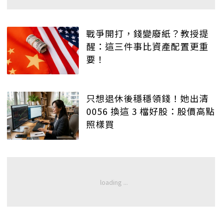
戰爭開打，錢變廢紙？教授提
醒：這三件事比資產配置更重
要！
只想退休後穩穩領錢！她出清
0056 換這 3 檔好股：股價高點
照樣買