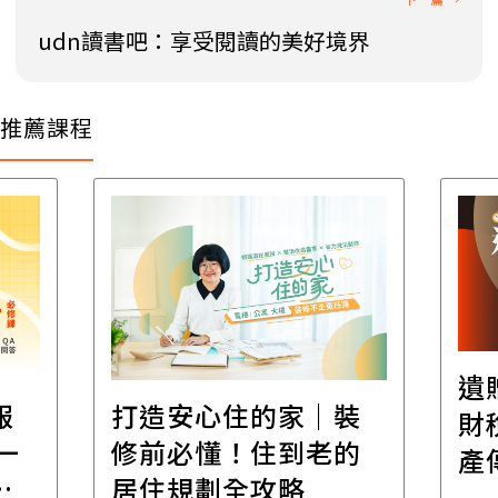
udn讀書吧：享受閱讀的美好境界
推薦課程
遺
報
打造安心住的家｜裝
財
一
修前必懂！住到老的
產
一
居住規劃全攻略