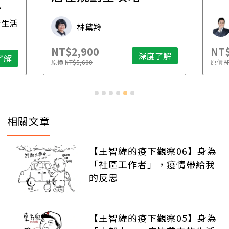
先
毒生活
林黛羚
NT$2,900
NT$
深度了解
了解
原價
NT$5,600
原價
N
相關文章
【王智緯的疫下觀察06】身為
「社區工作者」，疫情帶給我
的反思
【王智緯的疫下觀察05】身為