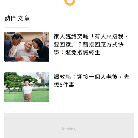
熱門文章
家人臨終突喊「有人來接我、
要回家」？醫授回應方式快
學：避免抱憾終生
譚敦慈：迎接一個人老後，先
想5件事