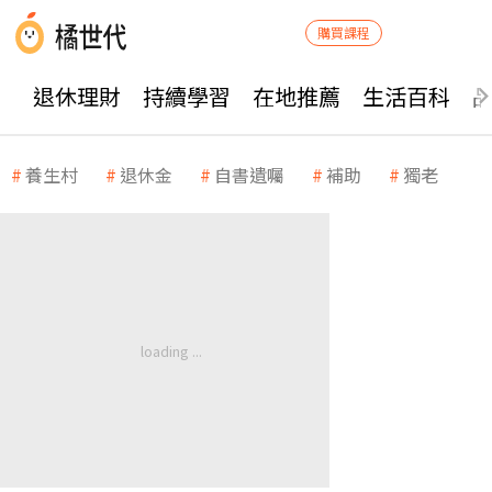
購買課程
退休理財
持續學習
在地推薦
生活百科
養生村
退休金
自書遺囑
補助
獨老