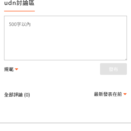
udn討論區
規範
發布
最新發表在前
全部評論 (
)
0