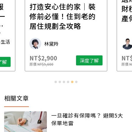
報
打造安心住的家｜裝
財
一
修前必懂！住到老的
產
一
居住規劃全攻略
先
毒生活
林黛羚
NT$2,900
NT$
深度了解
了解
原價
NT$5,600
原價
N
相關文章
一旦確診有保障嗎？ 避開5大
保單地雷