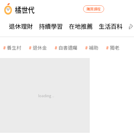
購買課程
退休理財
持續學習
在地推薦
生活百科
養生村
退休金
自書遺囑
補助
獨老