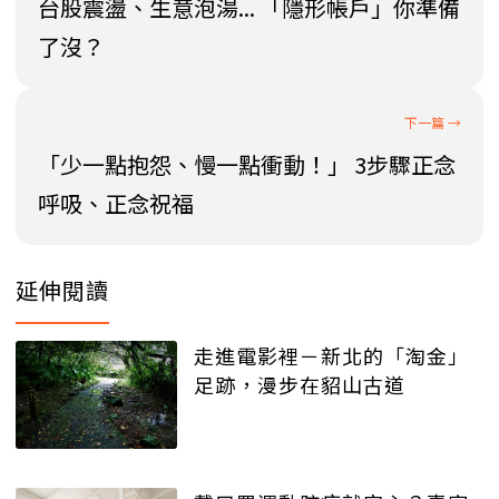
台股震盪、生意泡湯... 「隱形帳戶」你準備
了沒？
「少一點抱怨、慢一點衝動！」 3步驟正念
呼吸、正念祝福
延伸閱讀
走進電影裡－新北的「淘金」
足跡，漫步在貂山古道