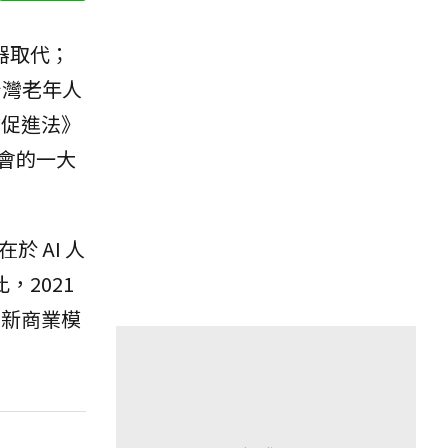
機器取代；
台灣老年人
業促進法》
會的一大
於 AI 人
，2021
商新商業模