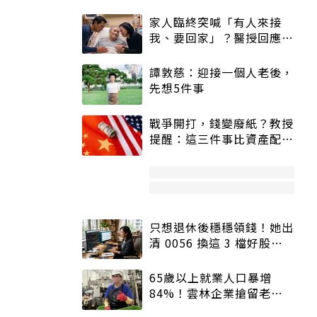
家人臨終突喊「有人來接
我、要回家」？醫授回應方
式快學：避免抱憾終生
譚敦慈：迎接一個人老後，
先想5件事
戰爭開打，錢變廢紙？教授
提醒：這三件事比資產配置
更重要！
只想退休後穩穩領錢！她出
清 0056 換這 3 檔好股：
股價高點照樣買
65歲以上就業人口暴增
84%！雲林企業搶留老員
工：穩定性高、經驗豐富