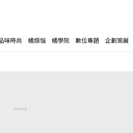
品味時尚
橘煩惱
橘學院
數位專題
企劃策展