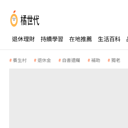
退休理財
持續學習
在地推薦
生活百科
養生村
退休金
自書遺囑
補助
獨老