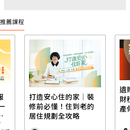
推薦課程
遺
報
打造安心住的家｜裝
財
一
修前必懂！住到老的
產
一
居住規劃全攻略
先