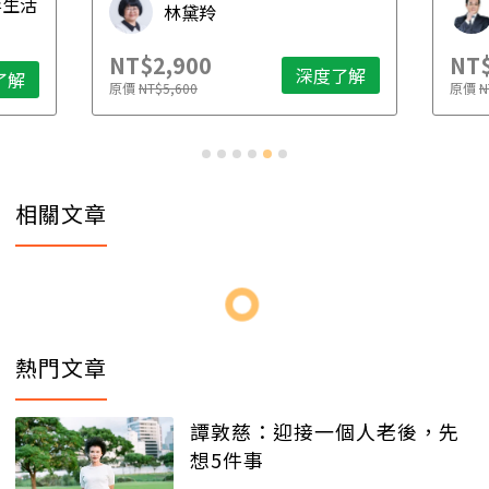
毒生活
林黛羚
NT$2,900
NT$
深度了解
了解
原價
NT$5,600
原價
N
相關文章
熱門文章
譚敦慈：迎接一個人老後，先
想5件事