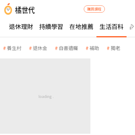
購買課程
退休理財
持續學習
在地推薦
生活百科
養生村
退休金
自書遺囑
補助
獨老