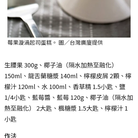
莓果漩渦起司蛋糕。 圖／台灣廣廈提供
生腰果 300g、椰子油（隔水加熱至融化）
150ml、龍舌蘭糖漿 140ml、檸檬皮屑 2顆、檸
檬汁 120ml、水 100ml、香草精 1.5小匙、鹽
1/4小匙、藍莓醬、藍莓 120g、椰子油（隔水加
熱至融化） 2大匙、楓糖漿 1.5大匙、檸檬汁 1
小匙
作法