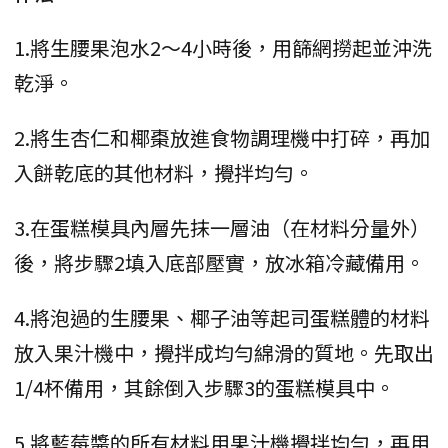
1.將生腰果泡水2～4小時後，用篩網撈起並沖洗
乾淨。
2.將生杏仁和椰棗放進食物調理機中打碎，再加
入餅乾底的其他材料，攪拌均勻。
3.在蛋糕模具內層先抹一層油（在材料分量外）
後，將步驟2填入底部壓實，放冰箱冷藏備用。
4.將泡過的生腰果、椰子油等起司蛋糕體的材料
放入果汁機中，攪拌成均勻綿滑的質地。先取出
1/4杯備用，其餘倒入步驟3的蛋糕模具中。
5.將藍莓醬的所有材料用果汁機攪拌均勻，再用