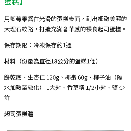
蛋糕】
用藍莓果醬在光滑的蛋糕表面，劃出細緻美麗的
大理石紋路，打造充滿奢華感的裸食起司蛋糕。
保存期限：冷凍保存約1週
材料（份量為直徑18公分的蛋糕1個）
餅乾底、生杏仁 120g、椰棗 60g、椰子油（隔
水加熱至融化） 1大匙、香草精 1/2小匙、鹽 少
許
起司蛋糕體