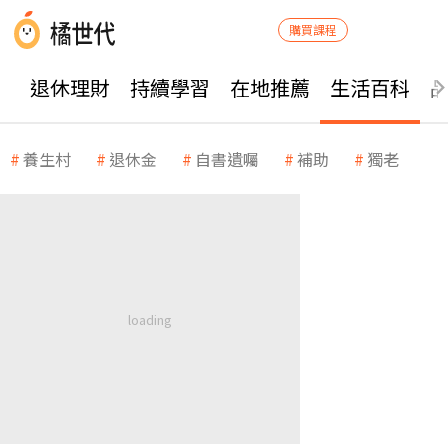
購買課程
退休理財
持續學習
在地推薦
生活百科
養生村
退休金
自書遺囑
補助
獨老