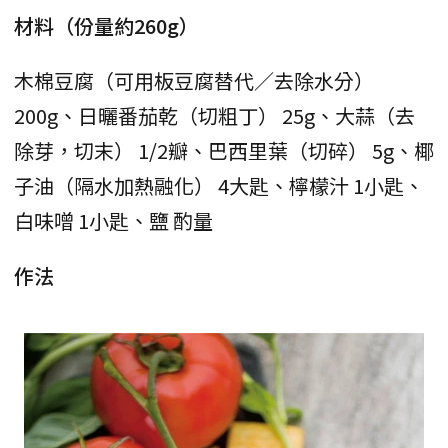
材料（份量約260g）
木棉豆腐（可用板豆腐替代／去除水分）
200g、日曬番茄乾（切粗丁） 25g、大蒜（去
除芽，切末） 1/2瓣、巴西里葉（切碎） 5g、椰
子油（隔水加熱融化） 4大匙、檸檬汁 1小匙、
白味噌 1小匙、鹽 酌量
作法