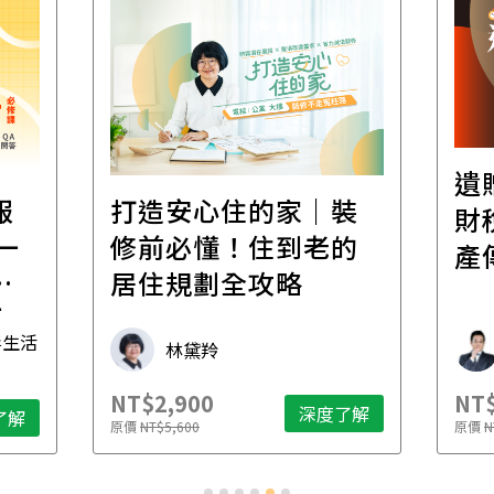
遺
報
打造安心住的家｜裝
財
一
修前必懂！住到老的
產
一
居住規劃全攻略
先
毒生活
林黛羚
NT$2,900
NT$
深度了解
了解
原價
NT$5,600
原價
N