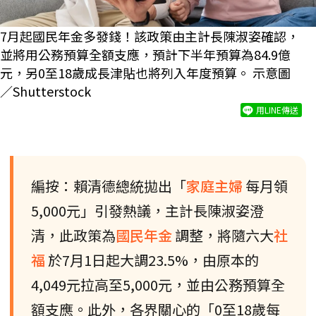
7月起國民年金多發錢！該政策由主計長陳淑姿確認，
並將用公務預算全額支應，預計下半年預算為84.9億
元，另0至18歲成長津貼也將列入年度預算。 示意圖
／Shutterstock
用LINE傳送
編按：賴清德總統拋出「
家庭主婦
每月領
5,000元」引發熱議，主計長陳淑姿澄
清，此政策為
國民年金
調整，將隨六大
社
福
於7月1日起大調23.5%，由原本的
4,049元拉高至5,000元，並由公務預算全
額支應。此外，各界關心的「0至18歲每