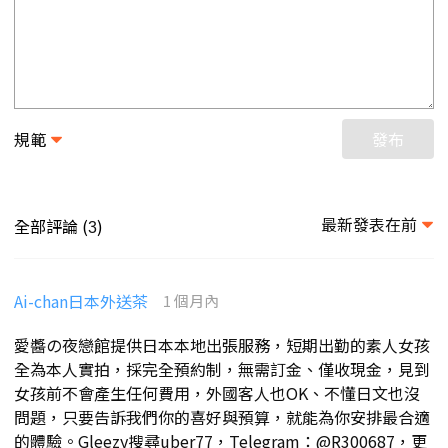
規範
發布
最新發表在前
全部評論 (
)
3
Ai-chan日本外送茶
1 個月內
愛醬の夜戀館提供日本本地出張服務，短期出勤的素人女孩
全為本人實拍，採完全預約制，無需訂金、僅收現金，見到
女孩前不會產生任何費用，外國客人也OK、不懂日文也沒
問題，只要告訴我們你的喜好與預算，就能為你安排最合適
的體驗。Gleezy搜尋uber77，Telegram：@R300687，更