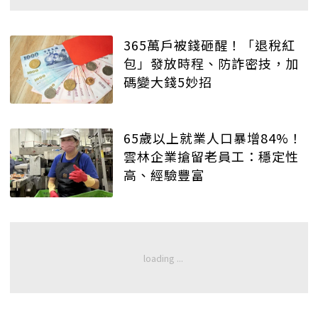
365萬戶被錢砸醒！「退稅紅
包」發放時程、防詐密技，加
碼變大錢5妙招
65歲以上就業人口暴增84%！
雲林企業搶留老員工：穩定性
高、經驗豐富