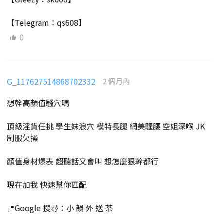
【Telegram：qs608】
0
G_117627514868702332
2 個月內
想幹高顏值騷穴嗎
頂級淫貨任挑 學生妹浪穴 模特長腿 網美騷腰 空姐深喉 JK
制服欠操
顏值身材爆表 超聽話又會叫 想怎麼狠幹都行
現在加我 快速幫你匹配
📍Google 搜尋：小 韻 外 送 茶