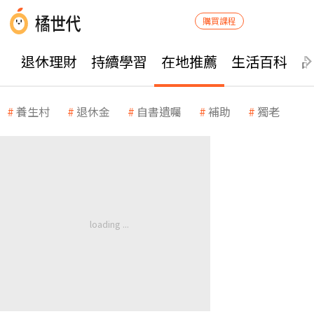
購買課程
退休理財
持續學習
在地推薦
生活百科
養生村
退休金
自書遺囑
補助
獨老