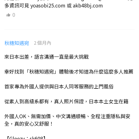
多資訊可見 yoasobi25.com 或 akb48bj.com
0
秋穗知遇宛
2 個月內
來日本出差，語言溝通一直是最大挑戰
幸好找到「秋穗知遇宛」體驗後才知道為什麼這麼多人推薦
首家專為外國人提供與日本人同等服務的上門風俗
從素人到高級系都有，真人照片保證，日本本土女生在籍
外國人OK、無需加價、中文溝通順暢、全程注重隱私與安
全，真的安心又舒服！
【Gleezy：sk608】