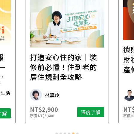
遺
報
打造安心住的家｜裝
財
一
修前必懂！住到老的
產
一
居住規劃全攻略
先
毒生活
林黛羚
NT$2,900
NT$
深度了解
了解
原價
NT$5,600
原價
N