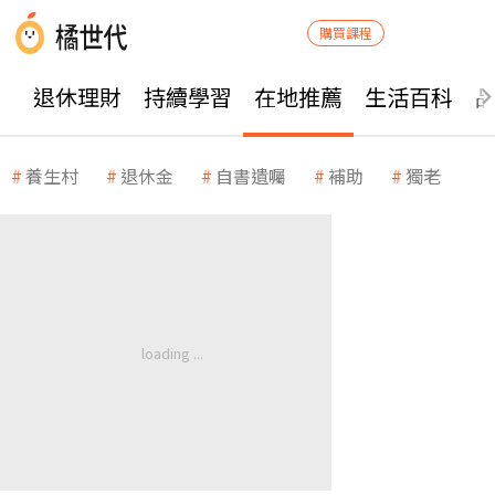
購買課程
退休理財
持續學習
在地推薦
生活百科
養生村
退休金
自書遺囑
補助
獨老