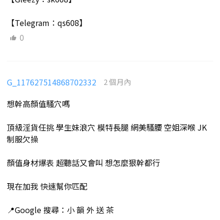
【Telegram：qs608】
0
G_117627514868702332
2 個月內
想幹高顏值騷穴嗎
頂級淫貨任挑 學生妹浪穴 模特長腿 網美騷腰 空姐深喉 JK
制服欠操
顏值身材爆表 超聽話又會叫 想怎麼狠幹都行
現在加我 快速幫你匹配
📍Google 搜尋：小 韻 外 送 茶