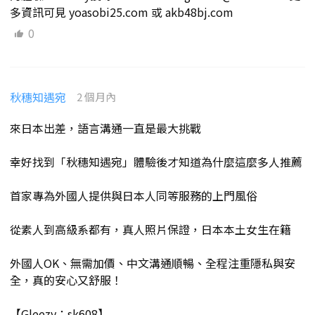
多資訊可見 yoasobi25.com 或 akb48bj.com
0
秋穗知遇宛
2 個月內
來日本出差，語言溝通一直是最大挑戰
幸好找到「秋穗知遇宛」體驗後才知道為什麼這麼多人推薦
首家專為外國人提供與日本人同等服務的上門風俗
從素人到高級系都有，真人照片保證，日本本土女生在籍
外國人OK、無需加價、中文溝通順暢、全程注重隱私與安
全，真的安心又舒服！
【Gleezy：sk608】