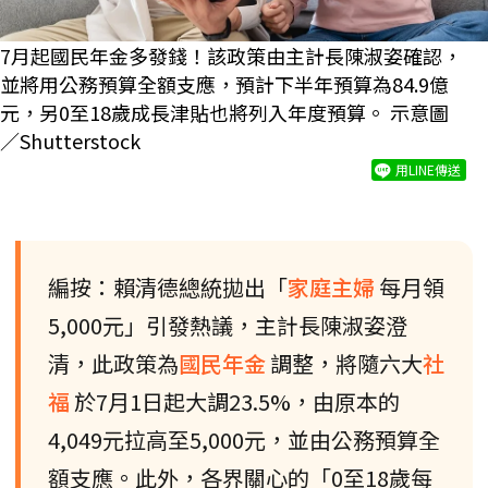
7月起國民年金多發錢！該政策由主計長陳淑姿確認，
並將用公務預算全額支應，預計下半年預算為84.9億
元，另0至18歲成長津貼也將列入年度預算。 示意圖
／Shutterstock
用LINE傳送
編按：賴清德總統拋出「
家庭主婦
每月領
5,000元」引發熱議，主計長陳淑姿澄
清，此政策為
國民年金
調整，將隨六大
社
福
於7月1日起大調23.5%，由原本的
4,049元拉高至5,000元，並由公務預算全
額支應。此外，各界關心的「0至18歲每