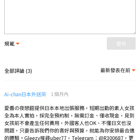
規範
發布
最新發表在前
全部評論 (
)
3
Ai-chan日本外送茶
1 個月內
愛醬の夜戀館提供日本本地出張服務，短期出勤的素人女孩
全為本人實拍，採完全預約制，無需訂金、僅收現金，見到
女孩前不會產生任何費用，外國客人也OK、不懂日文也沒
問題，只要告訴我們你的喜好與預算，就能為你安排最合適
的體驗。Gleezy搜尋uber77，Telegram：@R300687，更