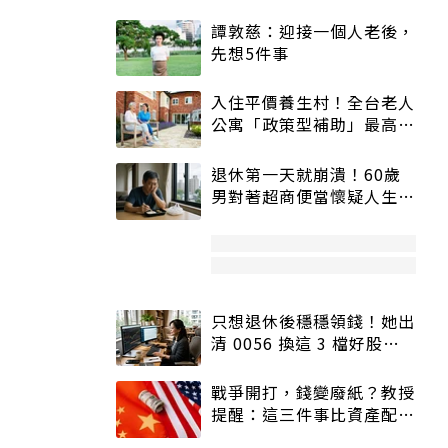
譚敦慈：迎接一個人老後，
先想5件事
入住平價養生村！全台老人
公寓「政策型補助」最高打
5折
退休第一天就崩潰！60歲
男對著超商便當懷疑人生
「一切好安靜」
只想退休後穩穩領錢！她出
清 0056 換這 3 檔好股：
股價高點照樣買
戰爭開打，錢變廢紙？教授
提醒：這三件事比資產配置
更重要！