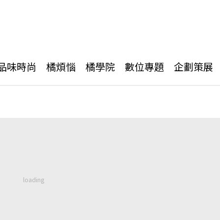
品味時尚
橘煩惱
橘學院
數位專題
企劃策展