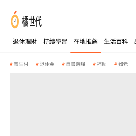
退休理財
持續學習
在地推薦
生活百科
養生村
退休金
自書遺囑
補助
獨老