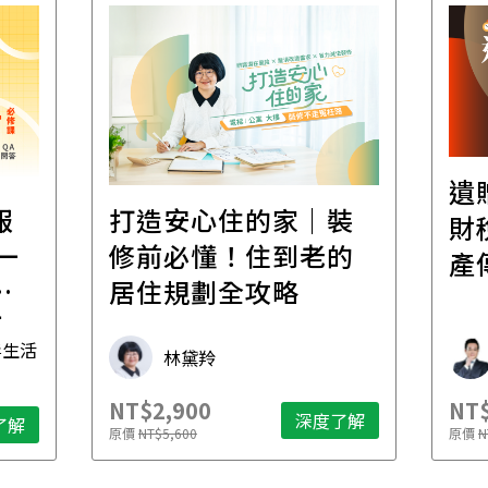
遺
報
打造安心住的家｜裝
財
一
修前必懂！住到老的
產
一
居住規劃全攻略
先
毒生活
林黛羚
NT$2,900
NT$
深度了解
了解
原價
NT$5,600
原價
N