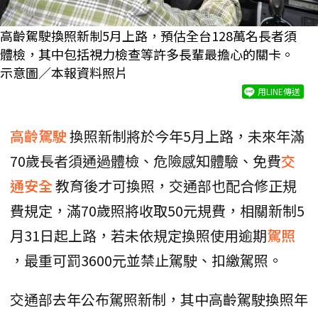
高齡駕駛換照新制5月上路，預估全台128萬名長者須
體檢，其中包括視力檢查等許多長輩最擔心的關卡。
示意圖／本報資料照片
用LINE傳送
高齡駕駛
換照新制將於今年5月上路，未來年滿
70歲長者須通過體檢、危險感知體驗、免費
交
通安全
教育後才可換照，交通部也配合修正規
費規定，滿70歲照將收取50元規費，相關新制5
月31日起上路，若未依規定換照使用逾期
駕照
，最重可罰3600元並禁止駕駛、扣繳駕照。
交通部去年公布駕照新制，其中高齡駕駛換照年