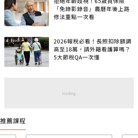
拒絕年齡歧視！65歲買保險
「免錄影錄音」農曆年後上路
修法重點一次看
2026報稅必看！長照扣除額調
高至18萬，請外籍看護算嗎？
5大節稅QA一次懂
推薦課程