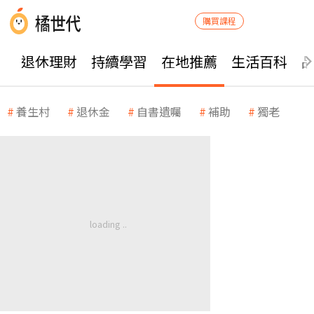
購買課程
退休理財
持續學習
在地推薦
生活百科
養生村
退休金
自書遺囑
補助
獨老