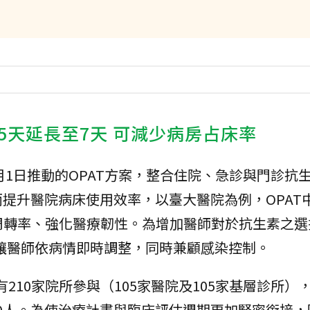
5天延長至7天 可減少病房占床率
月1日推動的OPAT方案，整合住院、急診與門診抗
提升醫院病床使用效率，以臺大醫院為例，OPAT
周轉率、強化醫療韌性。為增加醫師對於抗生素之選
，讓醫師依病情即時調整，同時兼顧感染控制。
已有210家院所參與（105家醫院及105家基層診所）
710人。為使治療計畫與臨床評估週期更加緊密銜接，因