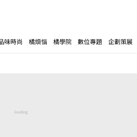
品味時尚
橘煩惱
橘學院
數位專題
企劃策展