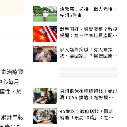
譚敦慈：迎接一個人老後，
先想5件事
戰爭開打，錢變廢紙？教授
提醒：這三件事比資產配置
更重要！
家人臨終突喊「有人來接
我、要回家」？醫授回應方
式快學：避免抱憾終生
生素治療資
中心每月
擇性，於
只想退休後穩穩領錢！她出
清 0056 換這 3 檔好股：
股價高點照樣買
45歲以上政府送錢！職訓
，累計申報
補助「最高10萬」：在
職、待業都能申請
應115