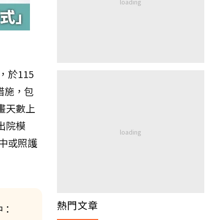
於115
措施，包
畫天數上
出院模
中或照護
熱門文章
中：