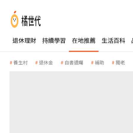
退休理財
持續學習
在地推薦
生活百科
養生村
退休金
自書遺囑
補助
獨老