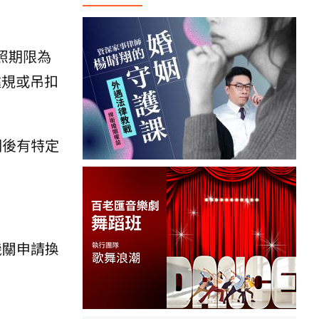
換照期限為
違規或吊扣
期後有特定
機關申請換