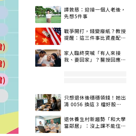
譚敦慈：迎接一個人老後，
先想5件事
戰爭開打，錢變廢紙？教授
提醒：這三件事比資產配置
更重要！
家人臨終突喊「有人來接
我、要回家」？醫授回應方
式快學：避免抱憾終生
只想退休後穩穩領錢！她出
清 0056 換這 3 檔好股：
股價高點照樣買
退休養生村新趨勢「和大學
當鄰居」：沒上課不能住、
宿舍變養老房