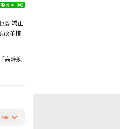
用LINE傳送
回訓矯正
項改革措
「高齡換