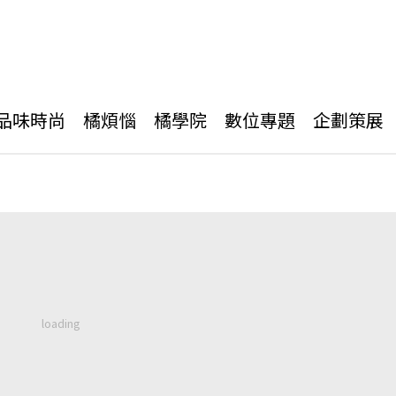
品味時尚
橘煩惱
橘學院
數位專題
企劃策展