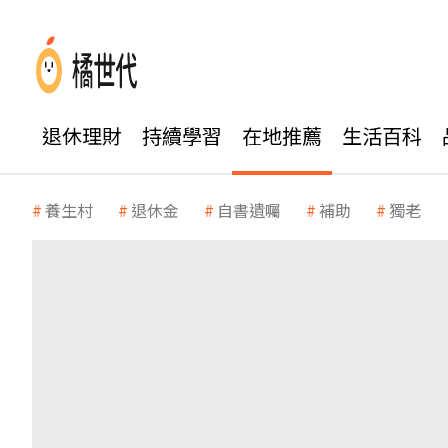
退休理財
持續學習
在地推薦
生活百科
養生村
退休金
自書遺囑
補助
獨老