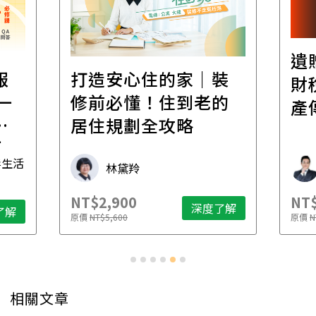
遺
報
打造安心住的家｜裝
財
一
修前必懂！住到老的
產
一
居住規劃全攻略
先
毒生活
林黛羚
NT$2,900
NT$
深度了解
了解
原價
NT$5,600
原價
N
相關文章