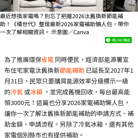
最近想換家電嗎？別忘了把握2026汰舊換新節能補
助！《橘世代》整理最新2026家電補助懶人包，帶你
一次了解相關資訊。 示意圖／Canva
用LINE傳送
為了推廣環保
省電
同時便民，經濟部能源署宣
布住宅家電汰舊換新
節能補助
已延長至2027年1
月31日，民眾只要購買能源效率分級標示一級
的
冷氣
或
冰箱
，並完成舊機回收，每台最高能
領3000元！這篇也分享2026家電補助懶人包，
讓你一次了解汰舊換新節能補助的申請方式、補
助金額、申請流程。另除了冷氣冰箱，還有其他
家電個別縣市也有提供補助。