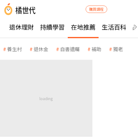
購買課程
退休理財
持續學習
在地推薦
生活百科
養生村
退休金
自書遺囑
補助
獨老