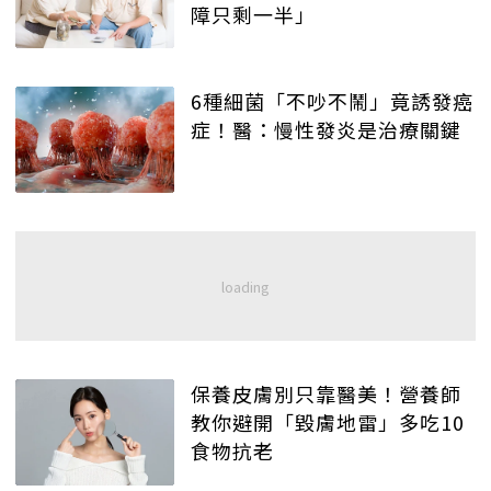
障只剩一半」
6種細菌「不吵不鬧」竟誘發癌
症！醫：慢性發炎是治療關鍵
保養皮膚別只靠醫美！營養師
教你避開「毀膚地雷」多吃10
食物抗老