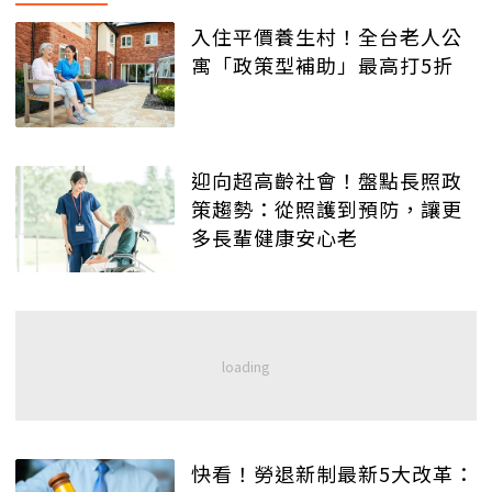
入住平價養生村！全台老人公
寓「政策型補助」最高打5折
迎向超高齡社會！盤點長照政
策趨勢：從照護到預防，讓更
多長輩健康安心老
快看！勞退新制最新5大改革：