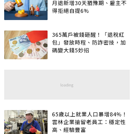
月退新增30天猶豫期、雇主不
得拒絕自提6%
365萬戶被錢砸醒！「退稅紅
包」發放時程、防詐密技，加
碼變大錢5妙招
65歲以上就業人口暴增84%！
雲林企業搶留老員工：穩定性
高、經驗豐富