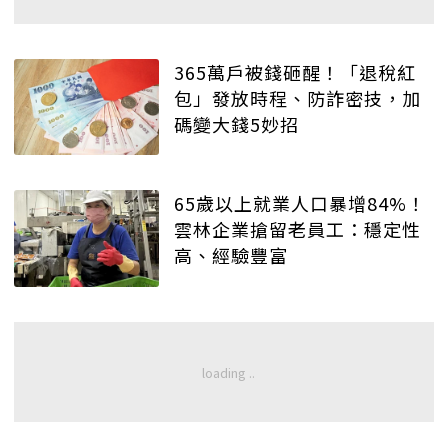
365萬戶被錢砸醒！「退稅紅
包」發放時程、防詐密技，加
碼變大錢5妙招
65歲以上就業人口暴增84%！
雲林企業搶留老員工：穩定性
高、經驗豐富