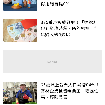
得拒絕自提6%
365萬戶被錢砸醒！「退稅紅
包」發放時程、防詐密技，加
碼變大錢5妙招
65歲以上就業人口暴增84%！
雲林企業搶留老員工：穩定性
高、經驗豐富