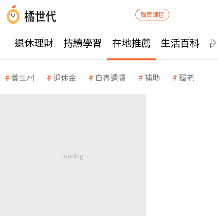
購買課程
退休理財
持續學習
在地推薦
生活百科
養生村
退休金
自書遺囑
補助
獨老