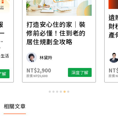
遺
報
打造安心住的家｜裝
財
一
修前必懂！住到老的
產
一
居住規劃全攻略
先
毒生活
林黛羚
NT$2,900
NT$
深度了解
了解
原價
NT$5,600
原價
N
相關文章