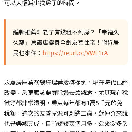
可以大幅減少找房子的時間。
編輯推薦》老了有錢租不到房？「幸福久
久窩」舊飯店變身全齡友善住宅！附近居
民也來住：
https://reurl.cc/VWL1rA
永慶房屋業務總經理葉凌棋提倒，現在時代已經
改變，房東應該要屏除過去舊觀念，尤其現在稅
徵等都非常透明，房東每年都有1萬5千元的免
稅額，這次的友善屋源可創造三贏，對仲介來說
也是樂觀其成，目前短短兩個月多，愈來愈多房