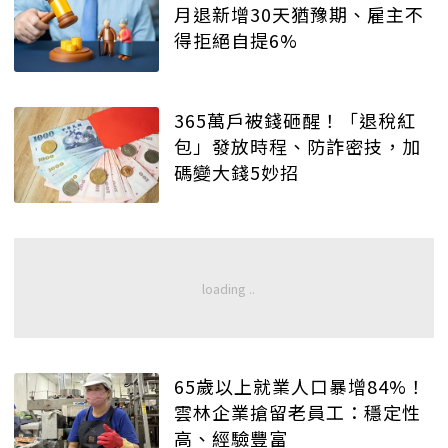
月退新增30天猶豫期、雇主不
得拒絕自提6%
365萬戶被錢砸醒！「退稅紅
包」發放時程、防詐密技，加
碼變大錢5妙招
65歲以上就業人口暴增84%！
雲林企業搶留老員工：穩定性
高、經驗豐富