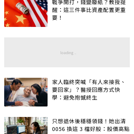
戰爭開打，錢變廢紙？教授提
醒：這三件事比資產配置更重
要！
家人臨終突喊「有人來接我、
要回家」？醫授回應方式快
學：避免抱憾終生
只想退休後穩穩領錢！她出清
0056 換這 3 檔好股：股價高點