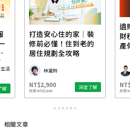
遺贈稅規劃直播課│
裝
百
財稅專家親授，讓資
的
經
產傳承更有效率
年
財稅專家 朱家棟
NT$2,500
NT$
了解
深度了解
原價
NT$4,888
原價
N
相關文章