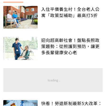
入住平價養生村！全台老人公
寓「政策型補助」最高打5折
迎向超高齡社會！盤點長照政
策趨勢：從照護到預防，讓更
多長輩健康安心老
快看！勞退新制最新5大改革：