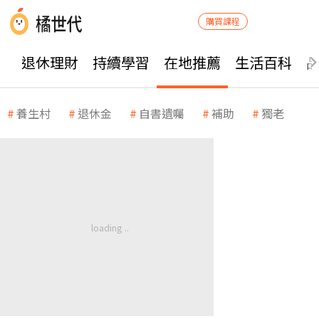
購買課程
退休理財
持續學習
在地推薦
生活百科
養生村
退休金
自書遺囑
補助
獨老