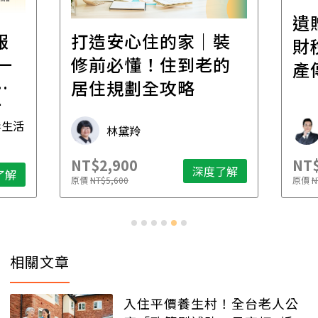
遺
報
打造安心住的家｜裝
財
一
修前必懂！住到老的
產
一
居住規劃全攻略
先
毒生活
林黛羚
NT$2,900
NT$
深度了解
了解
原價
NT$5,600
原價
N
相關文章
入住平價養生村！全台老人公