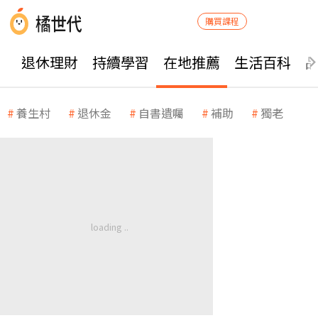
購買課程
退休理財
持續學習
在地推薦
生活百科
養生村
退休金
自書遺囑
補助
獨老