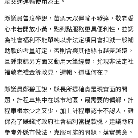
眾交通運輸使用為主。
縣議員曾玟學說，苗栗大眾運輸不發達，敬老愛
心卡若開放小黃，點到點服務更具便利性，並認
為社會福利不能單純以非法定項目會扣減一般補
助款的考量訂定，否則會與其他縣市越差越遠。
且鍾東錦另方面又動用大筆經費，兌現非法定社
福敬老禮金等政見，邏輯、道理何在？
縣議員鄭碧玉說，縣長所提確實是現實面的問
題，計程車集中在城市地區，最需要的偏鄉，計
程車根本少之又少，加上計程車認卡不認人，難
保為了賺錢將政府社會福利當提款機，建議縣府
參考外縣市做法，克服可能的問題，落實美意。