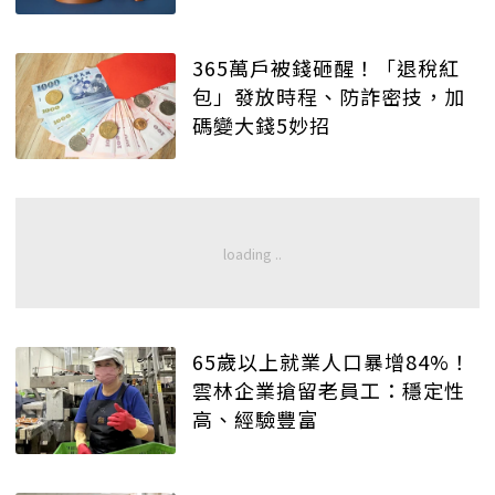
365萬戶被錢砸醒！「退稅紅
包」發放時程、防詐密技，加
碼變大錢5妙招
65歲以上就業人口暴增84%！
雲林企業搶留老員工：穩定性
高、經驗豐富