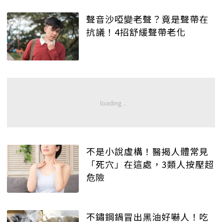
聲音沙啞變老聲？竟是聲帶在
抗議！4招舒緩聲帶老化
不是小說虛構！醫揭人體常見
「死穴」在這處，3類人按壓超
危險
不鏽鋼鍋冒出黑油好嚇人！吃