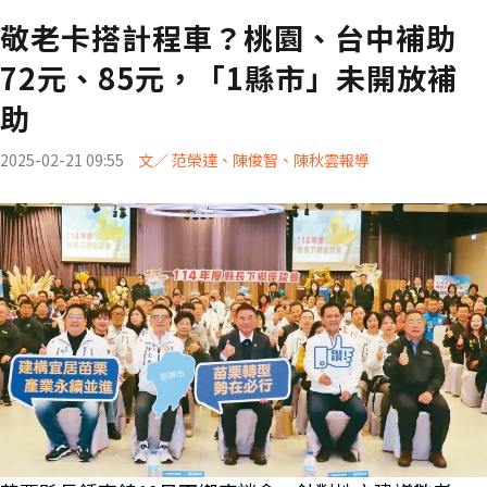
敬老卡搭計程車？桃園、台中補助
72元、85元，「1縣市」未開放補
助
2025-02-21 09:55
文／ 范榮達、陳俊智、陳秋雲報導