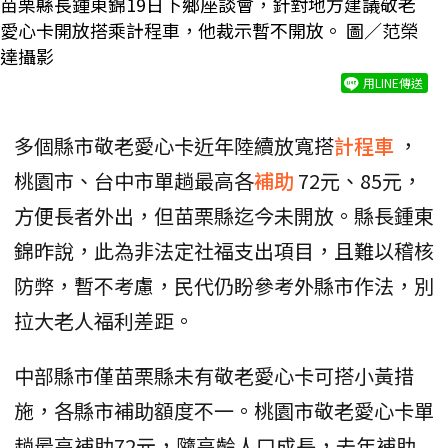
苗栗縣長鍾東錦19日下鄉座談會，針對地方建議敬老
愛心卡開放搭乘計程車，他裁示暫不開放。 圖／范榮
達攝影
用LINE傳送
多個縣市敬老愛心卡近年陸續放寬搭
計程車
，
桃園市、台中市單趟最高各
補助
72元、85元，
方便長者外出，但苗栗縣迄今未開放。縣長鍾東
錦昨說，此為非法定社福支出項目，且難以稽核
防弊，暫不考慮，民代仍盼參考外縣市作法，別
拉大老人福利差距。
中部縣市僅苗栗縣未有敬老愛心卡可搭小黃措
施，各縣市補助額度不一。桃園市敬老愛心卡單
趟最高補助72元，隨高齡人口成長，去年補助