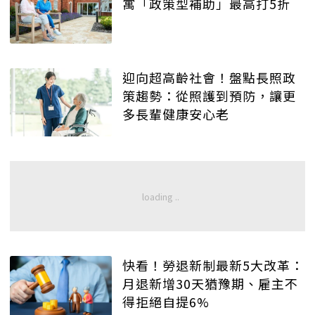
寓「政策型補助」最高打5折
迎向超高齡社會！盤點長照政
策趨勢：從照護到預防，讓更
多長輩健康安心老
快看！勞退新制最新5大改革：
月退新增30天猶豫期、雇主不
得拒絕自提6%