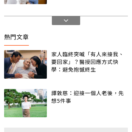
熱門文章
家人臨終突喊「有人來接我、
要回家」？醫授回應方式快
學：避免抱憾終生
譚敦慈：迎接一個人老後，先
想5件事