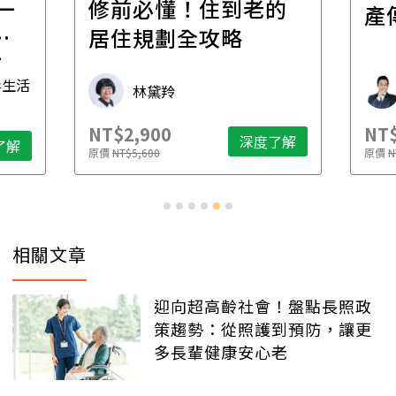
一
修前必懂！住到老的
產
一
居住規劃全攻略
先
毒生活
林黛羚
NT$2,900
NT$
深度了解
了解
原價
NT$5,600
原價
N
相關文章
迎向超高齡社會！盤點長照政
策趨勢：從照護到預防，讓更
多長輩健康安心老