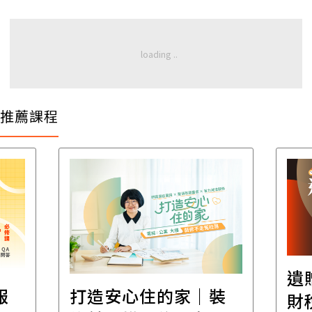
推薦課程
遺
報
打造安心住的家｜裝
財