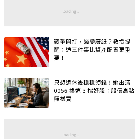
戰爭開打，錢變廢紙？教授提
醒：這三件事比資產配置更重
要！
只想退休後穩穩領錢！她出清
0056 換這 3 檔好股：股價高點
照樣買