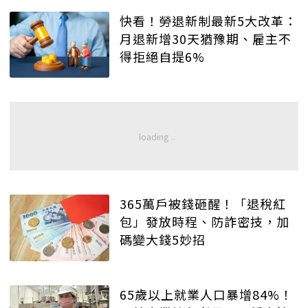
快看！勞退新制最新5大改革：
月退新增30天猶豫期、雇主不
得拒絕自提6%
365萬戶被錢砸醒！「退稅紅
包」發放時程、防詐密技，加
碼變大錢5妙招
65歲以上就業人口暴增84%！