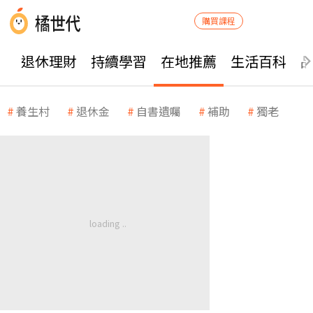
購買課程
退休理財
持續學習
在地推薦
生活百科
養生村
退休金
自書遺囑
補助
獨老