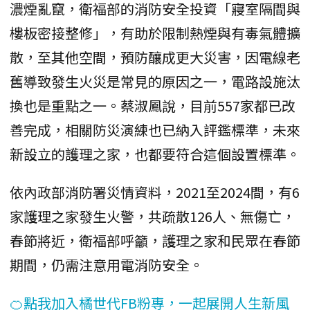
濃煙亂竄，衛福部的消防安全投資「寢室隔間與
樓板密接整修」，有助於限制熱煙與有毒氣體擴
散，至其他空間，預防釀成更大災害，因電線老
舊導致發生火災是常見的原因之一，電路設施汰
換也是重點之一。蔡淑鳳說，目前557家都已改
善完成，相關防災演練也已納入評鑑標準，未來
新設立的護理之家，也都要符合這個設置標準。
依內政部消防署災情資料，2021至2024間，有6
家護理之家發生火警，共疏散126人、無傷亡，
春節將近，衛福部呼籲，護理之家和民眾在春節
期間，仍需注意用電消防安全。
🍊點我加入橘世代FB粉專，一起展開人生新風