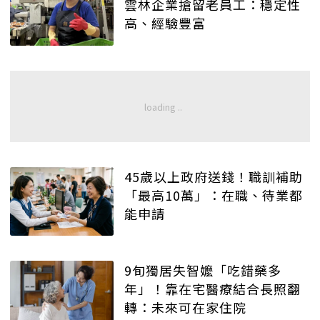
雲林企業搶留老員工：穩定性
高、經驗豐富
45歲以上政府送錢！職訓補助
「最高10萬」：在職、待業都
能申請
9旬獨居失智嬤「吃錯藥多
年」！靠在宅醫療結合長照翻
轉：未來可在家住院