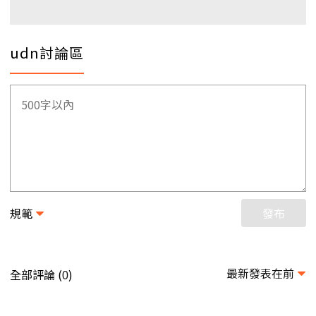
udn討論區
規範
發布
最新發表在前
全部評論 (
)
0