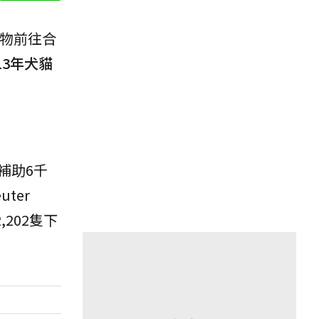
寵物前往合
3年犬貓
補助6千
ter
,202隻下