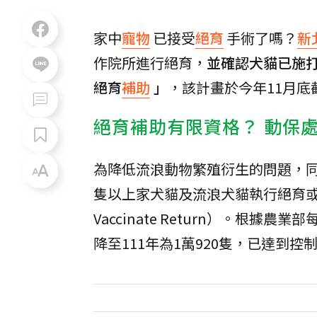
家中
寵物
已接受
絕育
手術了嗎？
新
作院所進行絕育，
並確認犬貓已施
絕育
補助
」
，該計畫於今年11月底
絕育補助有限資格？ 動保
為降低流浪動物繁殖衍生的問題，
隻以上家犬貓及流浪犬貓執行絕育或TN
Vaccinate Return）。根據
降至111年為1萬920隻，已達到