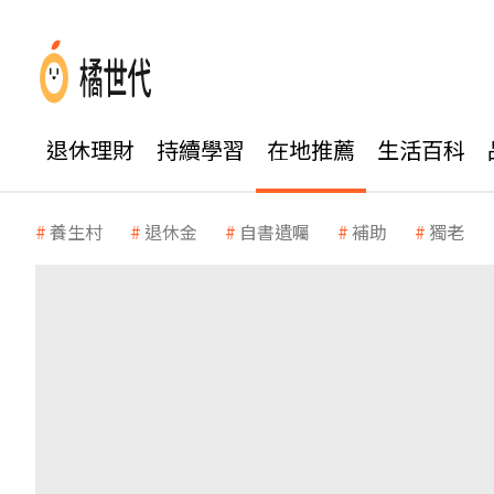
退休理財
持續學習
在地推薦
生活百科
養生村
退休金
自書遺囑
補助
獨老