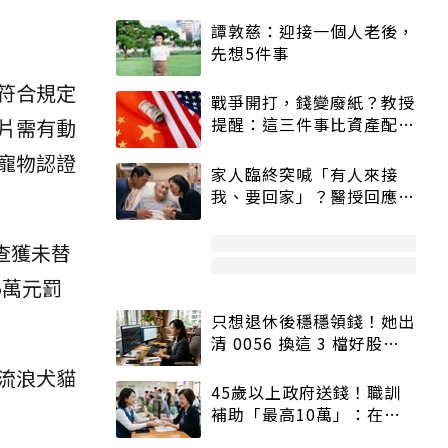
譚敦慈：迎接一個人老後，
先想5件事
符合規定
戰爭開打，錢變廢紙？教授
提醒：這三件事比資產配置
片需有動
更重要！
寵物認證
家人臨終突喊「有人來接
我、要回家」？醫授回應方
式快學：避免抱憾終生
查獲未替
5萬元罰
只想退休後穩穩領錢！她出
清 0056 換這 3 檔好股：
股價高點照樣買
流浪犬貓
45歲以上政府送錢！職訓
補助「最高10萬」：在
職、待業都能申請