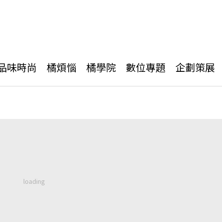
品味時尚
橘煩惱
橘學院
數位專題
企劃策展