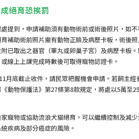
完成絕育恐挨罰
保處提到，申請補助須有動物術前或術後照片，如不
絕育補助術前照片需有動物正臉及病歷卡板，術後照
並附已取出之器官（睪丸或卵巢子宮）及病歷卡板。
，或線上上課完成時數後可取得寵物認證卡。
於11月底截止收件，請民眾把握機會申請。若飼主經
《動物保護法》第27條第8款規定，將處以5萬至2
自家寵物或協助流浪犬貓絕育，可以繼續控制及減少
系統疾病及部分癌症的風險。