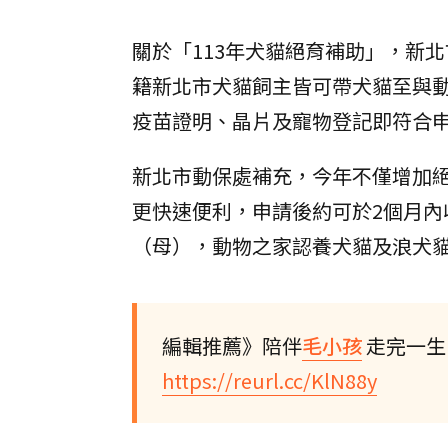
關於「113年犬貓絕育補助」，新
籍新北市犬貓飼主皆可帶犬貓至與動
疫苗證明、晶片及寵物登記即符合
新北市動保處補充，今年不僅增加
更快速便利，申請後約可於2個月內收
（母），動物之家認養犬貓及浪犬貓補助
編輯推薦》陪伴
毛小孩
走完一生
https://reurl.cc/KlN88y