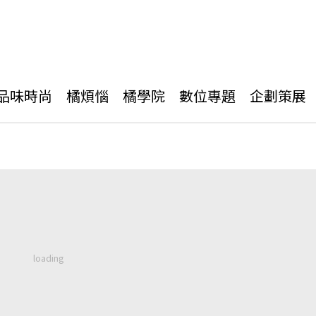
品味時尚
橘煩惱
橘學院
數位專題
企劃策展