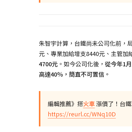
朱智宇計算，台鐵尚未公司化前，局長本
元、專業加給增支8440元、主管加給
4700元
。如今公司化後，
從今年1月
高達40％，簡直不可置信。
編輯推薦》搭
火車
漲價了！台鐵
https://reurl.cc/WNq10D