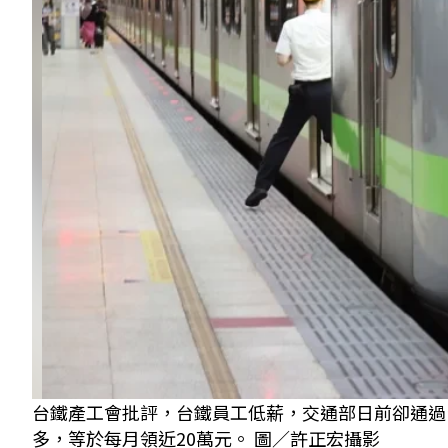
台鐵產工會批評，台鐵員工低薪，交通部日前卻通過
多，等於每月領近20萬元。 圖／許正宏攝影