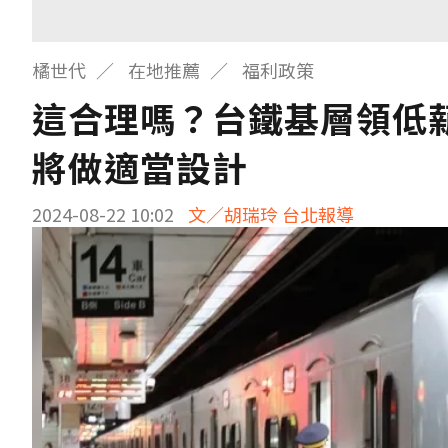
橘世代
在地推薦
福利政策
這合理嗎？台鐵基層領低薪
將做適當設計
2024-08-22 10:02
文／胡瑞玲 台北報導