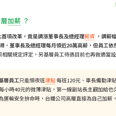
高層
加薪
？
化首項改革，竟是調漲董事長及總經理
薪資
，調薪
溯
，
董事長及總經理每月領近20萬高薪，但員工依
照相關規定評定，另基層員工待遇目前也再做適當設
基層員工
只能領夜班
津貼
每班120元、車長備勤津
貼每小時40元的微薄津貼，第一線副站長主觀加給也
為運輸安全拚命時，台鐵公司高層直接為自己加薪