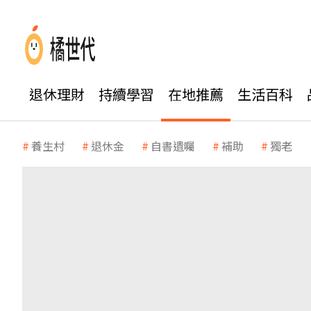
退休理財
持續學習
在地推薦
生活百科
養生村
退休金
自書遺囑
補助
獨老