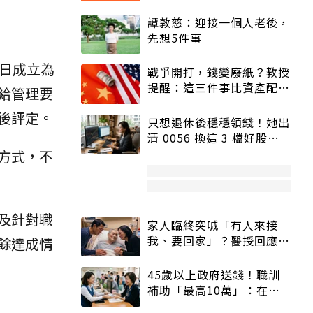
譚敦慈：迎接一個人老後，
先想5件事
日成立為
戰爭開打，錢變廢紙？教授
提醒：這三件事比資產配置
給管理要
更重要！
後評定。
只想退休後穩穩領錢！她出
清 0056 換這 3 檔好股：
股價高點照樣買
方式，不
及針對職
家人臨終突喊「有人來接
我、要回家」？醫授回應方
餘達成情
式快學：避免抱憾終生
45歲以上政府送錢！職訓
補助「最高10萬」：在
職、待業都能申請