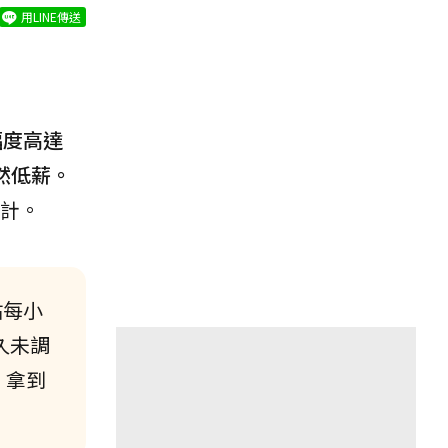
用LINE傳送
幅度高達
然低薪。
計。
貼每小
久未調
，拿到