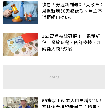
快看！勞退新制最新5大改革：
月退新增30天猶豫期、雇主不
得拒絕自提6%
365萬戶被錢砸醒！「退稅紅
包」發放時程、防詐密技，加
碼變大錢5妙招
65歲以上就業人口暴增84%！
雲林企業搶留老員工：穩定性