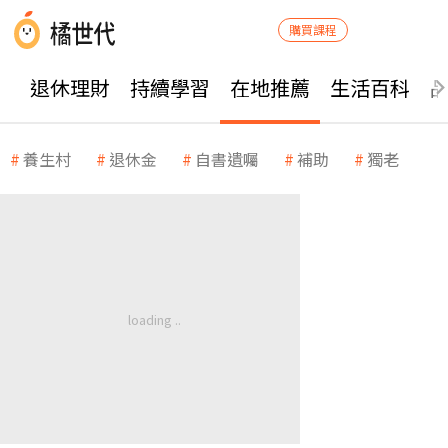
購買課程
退休理財
持續學習
在地推薦
生活百科
養生村
退休金
自書遺囑
補助
獨老