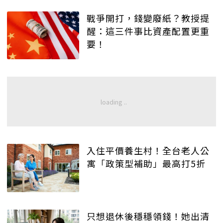
戰爭開打，錢變廢紙？教授提
醒：這三件事比資產配置更重
要！
入住平價養生村！全台老人公
寓「政策型補助」最高打5折
只想退休後穩穩領錢！她出清