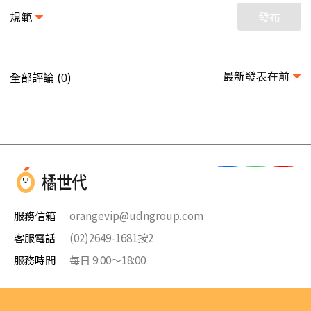
規範
發布
最新發表在前
全部評論 (
)
0
服務信箱
orangevip@udngroup.com
客服電話
(02)2649-1681按2
服務時間
每日 9:00～18:00