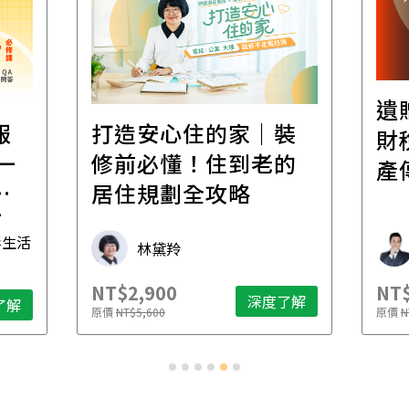
遺
報
打造安心住的家｜裝
財
一
修前必懂！住到老的
產
一
居住規劃全攻略
先
毒生活
林黛羚
NT$2,900
NT$
深度了解
了解
原價
NT$5,600
原價
N