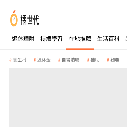
退休理財
持續學習
在地推薦
生活百科
養生村
退休金
自書遺囑
補助
獨老