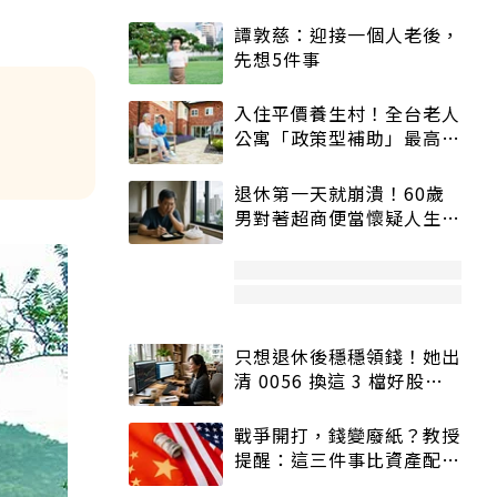
譚敦慈：迎接一個人老後，
先想5件事
入住平價養生村！全台老人
公寓「政策型補助」最高打
5折
退休第一天就崩潰！60歲
男對著超商便當懷疑人生
「一切好安靜」
只想退休後穩穩領錢！她出
清 0056 換這 3 檔好股：
股價高點照樣買
戰爭開打，錢變廢紙？教授
提醒：這三件事比資產配置
更重要！