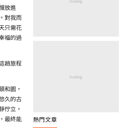
慢放進
。對我而
天只需花
幸福的過
這趟旅程
頤和園，
悠久的古
靜佇立，
，最終能
熱門文章