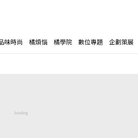
品味時尚
橘煩惱
橘學院
數位專題
企劃策展