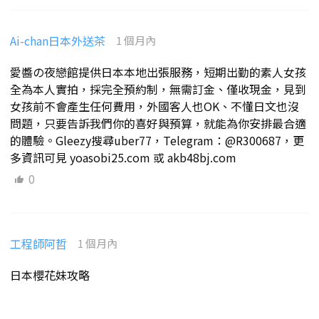
Ai-chan日本外送茶
1 個月內
愛醬の夜戀館提供日本本地出張服務，短期出勤的素人女孩
全為本人實拍，採完全預約制，無需訂金、僅收現金，見到
女孩前不會產生任何費用，外國客人也OK、不懂日文也沒
問題，只要告訴我們你的喜好與預算，就能為你安排最合適
的體驗。Gleezy搜尋uber77，Telegram：@R300687，更
多資訊可見 yoasobi25.com 或 akb48bj.com
0
工程師阿哲
1 個月內
日本櫻花妹攻略