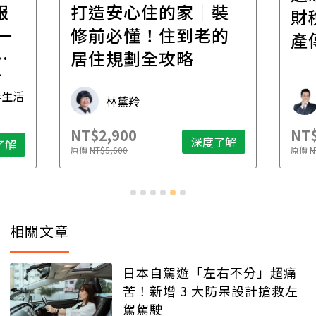
報
打造安心住的家｜裝
財
一
修前必懂！住到老的
產
一
居住規劃全攻略
先
毒生活
林黛羚
NT$2,900
NT$
深度了解
了解
原價
NT$5,600
原價
N
相關文章
日本自駕遊「左右不分」超痛
苦！新增 3 大防呆設計搶救左
駕駕駛