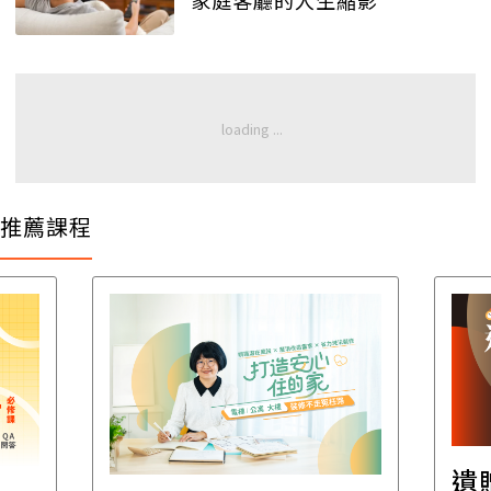
家庭客廳的人生縮影
推薦課程
遺