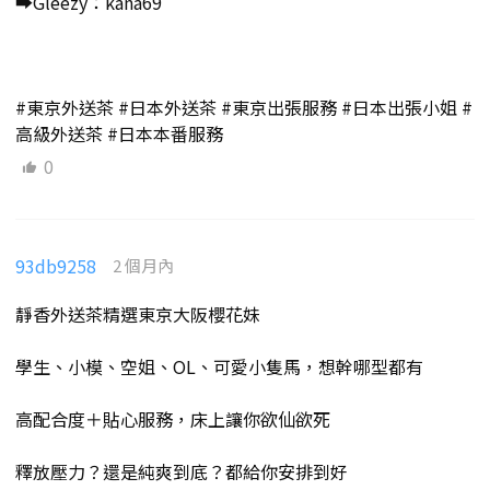
➡️Gleezy：kana69
#東京外送茶 #日本外送茶 #東京出張服務 #日本出張小姐 #
高級外送茶 #日本本番服務
0
93db9258
2 個月內
靜香外送茶精選東京大阪櫻花妹
學生、小模、空姐、OL、可愛小隻馬，想幹哪型都有
高配合度＋貼心服務，床上讓你欲仙欲死
釋放壓力？還是純爽到底？都給你安排到好