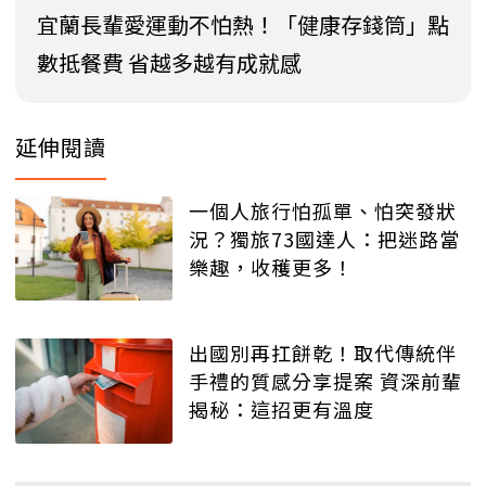
宜蘭長輩愛運動不怕熱！「健康存錢筒」點
數抵餐費 省越多越有成就感
延伸閱讀
一個人旅行怕孤單、怕突發狀
況？獨旅73國達人：把迷路當
樂趣，收穫更多！
出國別再扛餅乾！取代傳統伴
手禮的質感分享提案 資深前輩
揭秘：這招更有溫度