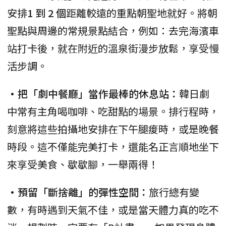
安排
1 到 2 個
距離較遠的重點朝聖地就好。將朝
聖點與周邊的常規景點結合，例如：去完海濱車
站打卡後，就在附近的溫泉街漫步放鬆，享受慢
活步調。
•把「劇中餐廳」當作最棒的休息站：
韓日劇
中常有主角喝咖啡、吃甜點的場景。排行程時，
刻意將這些拍攝地安排在下午腿痠時，或是晚餐
時段。這不僅能完美打卡，還能名正言順地坐下
來享受美食、歇歇腳，一舉兩得！
•預留「斷捨離」的彈性空間：
旅行總有變
數，有時遇到天氣不佳，或是當天體力真的吃不