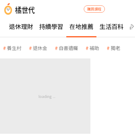
購買課程
退休理財
持續學習
在地推薦
生活百科
養生村
退休金
自書遺囑
補助
獨老