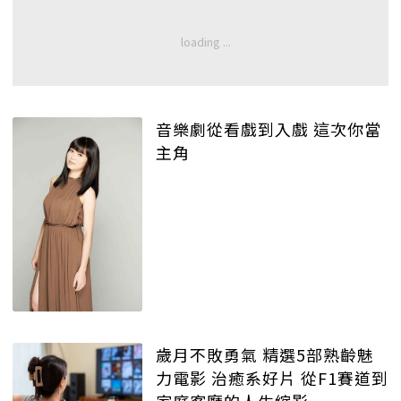
音樂劇從看戲到入戲 這次你當
主角
歲月不敗勇氣 精選5部熟齡魅
力電影 治癒系好片 從F1賽道到