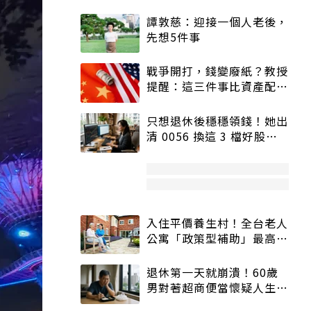
譚敦慈：迎接一個人老後，
先想5件事
戰爭開打，錢變廢紙？教授
提醒：這三件事比資產配置
更重要！
只想退休後穩穩領錢！她出
清 0056 換這 3 檔好股：
股價高點照樣買
入住平價養生村！全台老人
公寓「政策型補助」最高打
5折
退休第一天就崩潰！60歲
男對著超商便當懷疑人生
「一切好安靜」