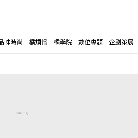
品味時尚
橘煩惱
橘學院
數位專題
企劃策展