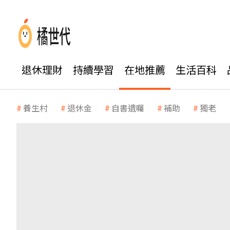
退休理財
持續學習
在地推薦
生活百科
養生村
退休金
自書遺囑
補助
獨老