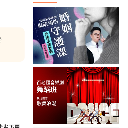
受
能省下更