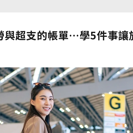
勞與超支的帳單…學5件事讓