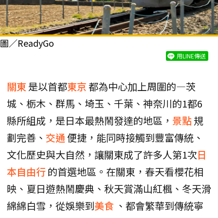
圖／ReadyGo
用LINE傳送
關東
是以首都
東京
都為中心加上周圍的—茨
城、栃木、群馬、埼玉、千葉、神奈川的1都6
縣所組成，是日本最熱鬧發達的地區，
景點
規
劃完善、
交通
便捷，能同時接觸到豐富傳統、
文化歷史與大自然，讓關東成了許多人第1次
日
本自由行
的首選地區。在關東，春天看櫻花相
映、夏日遊熱鬧慶典、秋天賞滿山紅楓、冬天滑
綿綿白雪，從娛樂到
美食
、都會繁華到傳統寧