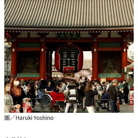
圖／Haruki Yoshino