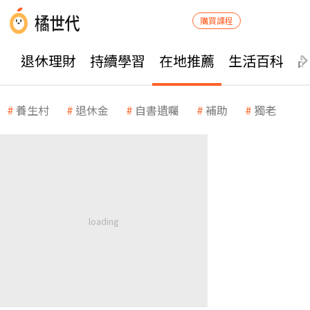
購買課程
退休理財
持續學習
在地推薦
生活百科
養生村
退休金
自書遺囑
補助
獨老