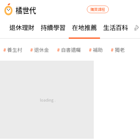
購買課程
退休理財
持續學習
在地推薦
生活百科
養生村
退休金
自書遺囑
補助
獨老