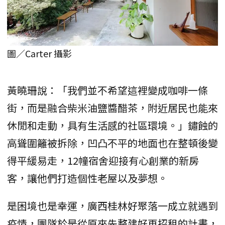
圖／Carter 攝影
黃曉珊說：「我們並不希望這裡變成咖啡一條
街，而是融合柴米油鹽醬醋茶，附近居民也能來
休閒和走動，具有生活感的社區環境。」鏽蝕的
高聳圍籬被拆除，凹凸不平的地面也在整頓後變
得平緩易走，12幢宿舍迎接有心創業的新房
客，讓他們打造個性老屋以及夢想。
是困境也是幸運，廣西桂林好聚落一成立就遇到
疫情，團隊於是從原來先整建好再招租的計畫，