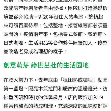
改成讓年輕創業者自由發揮，團隊則打造基礎環
境並從旁協助。近20年沒住人的老屋，整頓起
來可謂百廢待舉，包括整地、接管線等都必須重
頭開始，疫情兩年來，包括泰式餐館、餐酒館、
日式咖哩、生活用品等合作夥伴陸續加入，修整
並改造老房成為理想的樣子。
創意萌芽 綠樹茁壯的生活園地
在眾人努力下，去年底由「龝田熟成咖哩」點亮
第一盞燈。照亮木質拉門和暖簾的溫暖燈光，彷
彿重回昭和時代的溫馨歲月，店內販賣加入19
種香料熬煮的熟成咖理，充滿深度的風味使好評