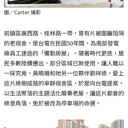
圖／Carter 攝影
前鎮區廣西路、桂林路一帶，曾有片被圍籬阻隔
的老宿舍，是台電在民國50年間，為南部發電
廠員工建造的「備勤房屋」。隨著時代更迭，居
民多數陸續遷出，部分區域已無使用，讓人難以
一探究竟。黃曉珊和她另一位夥伴劉祥德，愛上
這片綠樹成蔭的寧靜宿舍區，於是向台電提案，
以生活聚落的主題活化廢棄老屋，讓這片都會的
綠意角落，免於被改為停車場的命運。