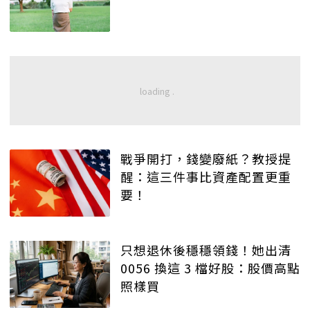
戰爭開打，錢變廢紙？教授提
醒：這三件事比資產配置更重
要！
只想退休後穩穩領錢！她出清
0056 換這 3 檔好股：股價高點
照樣買