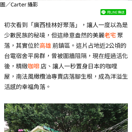
圖／Carter 攝影
用LINE傳送
初次看到「廣西桂林好聚落」，讓人一度以為是
少數民族的秘境，但這綠意盎然的美麗
老宅
聚
落，其實位於
高雄
前鎮區。這片占地近2公頃的
台電宿舍平房群，曾被圍牆阻隔，現在經過活化
後，精緻
咖啡
店、讓人一秒置身日本的咖哩
屋，南法風橄欖油專賣店落腳生根，成為洋溢生
活感的幸福角落。