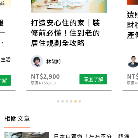
遺贈稅規劃直播課│
裝
百
財稅專家親授，讓資
的
經
產傳承更有效率
年
財稅專家 朱家棟
NT$2,500
NT$
了解
深度了解
原價
NT$4,888
原價
N
相關文章
日本自駕遊「左右不分」超痛